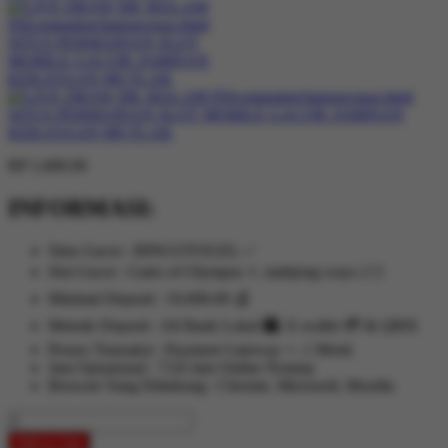
RP 1,000.00
INFORMASI:
Situs Gacor : BINGOTOGEL ✅
Slot Gacor : Gates of Olympus ⚡, mahjong ways 2 🀄
Minimal Deposit : 10,000.00 💰
Metode Deposit : All Bank Lokal 🏧, E-wallet 💳 & QRIS
Proses Transaksi : Payment Gateway +- 1 Menit
Jam Oprasional : 7/24 Jam Online Nontop
Browser Yang Didukung : Chrome, Microsoft, Mozilla
Add to Cart