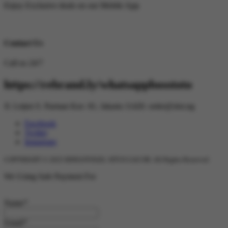
Enjoy Exclusive deals on our Mobile App
Contact Us
Call us 24/7
https://rebrand.ly/whatsappbosstoto
Jl. Letjen S. Parman Kav. 81, Jakarta 11420.
order@slot.ng
Facebook
Twitter
Instagram
COPYRIGHT © 2025 BINGOTOGEL SITUS GACOR. All Rights Reserved
We Using Safe Payment For
Name
*
Email
*