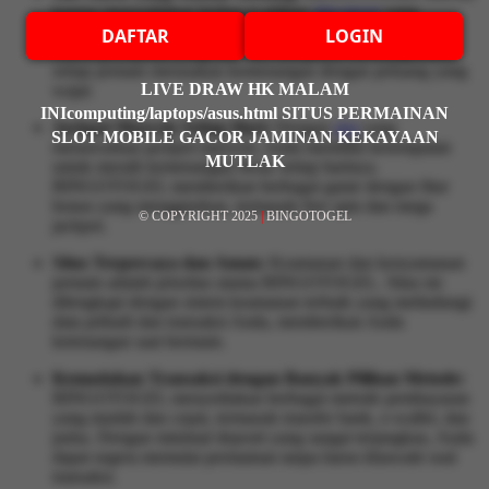
karena menyediakan berbagai pilihan
slot gacor
yang
memberikan peluang menang lebih besar. Tidak hanya itu,
DAFTAR
LOGIN
sistem permainan yang adil dan transparan memungkinkan
setiap pemain merasakan kemenangan dengan peluang yang
LIVE DRAW HK MALAM
wajar.
INIcomputing/laptops/asus.html SITUS PERMAINAN
Jackpot Maxwin Setiap Hari:
Dengan
slot
yang
SLOT MOBILE GACOR JAMINAN KEKAYAAN
menawarkan jackpot maxwin, Anda memiliki kesempatan
MUTLAK
untuk meraih kemenangan besar setiap harinya.
BINGOTOGEL memberikan berbagai game dengan fitur
bonus yang menggiurkan, termasuk free spin dan mega
© COPYRIGHT 2025
|
BINGOTOGEL
jackpot.
Situs Terpercaya dan Aman:
Keamanan dan kenyamanan
pemain adalah prioritas utama BINGOTOGEL. Situs ini
dilengkapi dengan sistem keamanan terbaik yang melindungi
data pribadi dan transaksi Anda, memberikan Anda
ketenangan saat bermain.
Kemudahan Transaksi dengan Banyak Pilihan Metode:
BINGOTOGEL menyediakan berbagai metode pembayaran
yang mudah dan cepat, termasuk transfer bank, e-wallet, dan
pulsa. Dengan minimal deposit yang sangat terjangkau, Anda
dapat segera memulai permainan tanpa harus khawatir soal
transaksi.