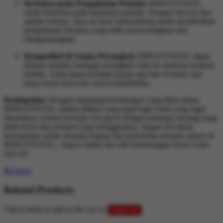
Berfokus pada Pengalaman Pemain:
BINGOTOGEL
selalu berfokus pada kepuasan pemain. Dengan inovasi dan
update terbaru, situs ini terus berkembang untuk memberikan
pengalaman bermain yang lebih menyenangkan dan
menguntungkan.
Kompatibel di Semua Perangkat:
BINGOTOGEL dapat
diakses melalui berbagai perangkat, baik itu desktop maupun
mobile. Anda dapat bermain kapan saja dan di mana saja
tanpa harus khawatir soal kompatibilitas.
Kesimpulan:
Dengan segudang keuntungan yang ditawarkan,
BINGOTOGEL adalah pilihan yang tepat bagi Anda yang ingin
merasakan sensasi bermain slot gacor dengan peluang menang yang
lebih besar dan jackpot yang menggiurkan. Jangan lewatkan
kesempatan untuk menjadi bagian dari komunitas pemain sukses di
BINGOTOGEL. Segera daftar dan raih kemenangan besar Anda
hari ini!
Reviews
Related Products
Check items to add to the cart or
select all