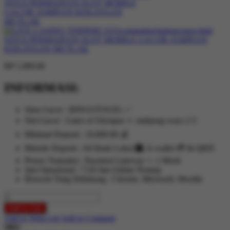
RP 1,000.00
INFORMASI:
Situs Gacor : BINGOTOGEL ✅
Slot Gacor : Gates of Olympus ⚡, mahjong ways 2 🀄
Minimal Deposit : 10,000.00 💰
Metode Deposit : All Bank Lokal 🏧, E-wallet 💳 & QRIS
Proses Transaksi : Payment Gateway +- 1 Menit
Jam Oprasional : 7/24 Jam Online Nontop
Browser Yang Didukung : Chrome, Microsoft, Mozilla
Add to Cart
Add to Wish List
Add to Compare
SKU