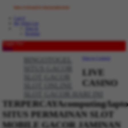
https://rebrand.ly/whatsappbosstoto
Cart
0
My Wish List
Sign In
Register
Toggle Nav
Menu
BINGOTOGEL
Skip to Content
SITUS GACOR
LIVE
SLOT GACOR
CASINO
SLOT ONLINE
SLOT GACOR HARI INI
TERPERCAYAcomputing/laptop
SITUS PERMAINAN SLOT
MOBILE GACOR JAMINAN