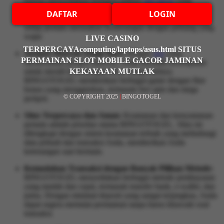
karena menyediakan berbagai pilihan
slot gacor
yang
memberikan peluang menang lebih besar. Tidak hanya itu,
DAFTAR
LOGIN
sistem permainan yang adil dan transparan memungkinkan
setiap pemain merasakan kemenangan dengan peluang yang
wajar.
LIVE CASINO
TERPERCAYAcomputing/laptops/asus.html SITUS
Jackpot Maxwin Setiap Hari:
Dengan
slot
yang
PERMAINAN SLOT MOBILE GACOR JAMINAN
menawarkan jackpot maxwin, Anda memiliki kesempatan
KEKAYAAN MUTLAK
untuk meraih kemenangan besar setiap harinya.
BINGOTOGEL memberikan berbagai game dengan fitur
bonus yang menggiurkan, termasuk free spin dan mega
© COPYRIGHT 2025
|
BINGOTOGEL
jackpot.
Situs Terpercaya dan Aman:
Keamanan dan kenyamanan
pemain adalah prioritas utama BINGOTOGEL. Situs ini
dilengkapi dengan sistem keamanan terbaik yang melindungi
data pribadi dan transaksi Anda, memberikan Anda
ketenangan saat bermain.
Kemudahan Transaksi dengan Banyak Pilihan Metode:
BINGOTOGEL menyediakan berbagai metode pembayaran
yang mudah dan cepat, termasuk transfer bank, e-wallet, dan
pulsa. Dengan minimal deposit yang sangat terjangkau, Anda
dapat segera memulai permainan tanpa harus khawatir soal
transaksi.