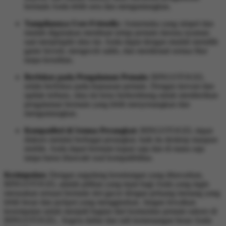
bermain Anda lebih seru dan menguntungkan.
Tampilannya User-Friendly:
Antarmuka yang simpel dan
mudah digunakan membuat setiap pemain merasa nyaman
saat menjelajahi situs ini. Anda dapat dengan mudah memilih
game favorit, mengecek saldo, dan menikmati semua fitur
tanpa kesulitan.
Berfokus pada Pengalaman Pemain:
BINGOTOGEL
selalu berfokus pada kepuasan pemain. Dengan inovasi dan
update terbaru, situs ini terus berkembang untuk memberikan
pengalaman bermain yang lebih menyenangkan dan
menguntungkan.
Kompatibel di Semua Perangkat:
BINGOTOGEL dapat
diakses melalui berbagai perangkat, baik itu desktop maupun
mobile. Anda dapat bermain kapan saja dan di mana saja
tanpa harus khawatir soal kompatibilitas.
Kesimpulan:
Dengan segudang keuntungan yang ditawarkan,
BINGOTOGEL adalah pilihan yang tepat bagi Anda yang ingin
merasakan sensasi bermain slot gacor dengan peluang menang yang
lebih besar dan jackpot yang menggiurkan. Jangan lewatkan
kesempatan untuk menjadi bagian dari komunitas pemain sukses di
BINGOTOGEL. Segera daftar dan raih kemenangan besar Anda