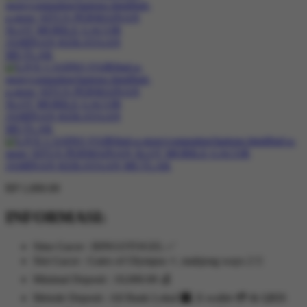
RP 1,000.00
INFORMASI:
Situs Gacor : BINGOTOGEL ✅
Slot Gacor : Gates of Olympus ⚡, mahjong ways 2 🀄
Minimal Deposit : 10,000.00 💰
Metode Deposit : All Bank Lokal 🏧, E-wallet 💳 & QRIS