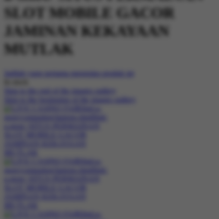
SLOT MOBILE GACOR
JAMINAN KEKAYAAN
MUTLAK
Jadilah yang pertama mengulas produk ini
In stock
Skip to the end of the images gallery
Skip to the beginning of the images gallery