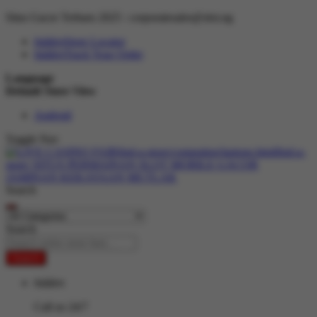
Situs Gacor Terbaru 2025 :
corporatesales@slot.ng
hidden
Store Locator
hidden
Track Your Order
Language
Default Store View
Android
Toggle Nav
Search
Search
Search
hidden
Call us 24/7