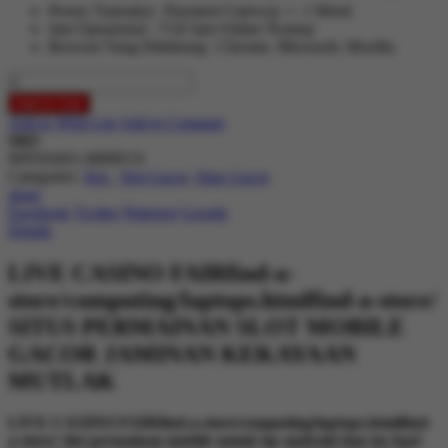
Proses Transaksi : Payment Gateway +- 1 Menit
Jam Oprasional : 7/24 Jam Online Nontop
Browser Yang Didukung : Chrome, Microsoft, Mozilla
Add to Cart
Add to Wish List
Add to Compare
SKU
90NX04S1-M00FC0
Categories:
Slot
,
Slot Gacor
,
Situs Gacor
share
Facebook
Twitter
Pinterest
Google
Details
LIVE CASINO FAIRfind-a-
store/computing/laptops.htmlfind-a-store/
SITUS PERMAINAN SLOT MOBILE
GACOR JAMINAN KEKAYAAN
MUTLAK
LIVE CASINO FAIRfind-a-store/computing/laptops.htmlfind-
a-store/ slot permainan mobile untuk hp android dan ios hari