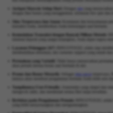
Jackpot Maxwin Setiap Hari:
Dengan
slot
yang menawarkan 
dengan fitur bonus yang menggiurkan, termasuk free spin dan 
Situs Terpercaya dan Aman:
Keamanan dan kenyamanan pemai
transaksi Anda, memberikan Anda ketenangan saat bermain.
Kemudahan Transaksi dengan Banyak Pilihan Metode:
BI
minimal deposit yang sangat terjangkau, Anda dapat segera mem
Layanan Pelanggan 24/7:
BINGOTOGEL selalu siap memberika
membutuhkan informasi, tim customer support yang ramah dan
Permainan yang Variatif:
Tidak hanya menawarkan permainan
akan pernah merasa bosan saat bermain di sini.
Promo dan Bonus Menarik:
Sebagai
situs gacor
terpercaya,
lainnya akan membuat pengalaman bermain Anda lebih seru d
Tampilannya User-Friendly:
Antarmuka yang simpel dan mud
mengecek saldo, dan menikmati semua fitur tanpa kesulitan.
Berfokus pada Pengalaman Pemain:
BINGOTOGEL selalu ber
yang lebih menyenangkan dan menguntungkan.