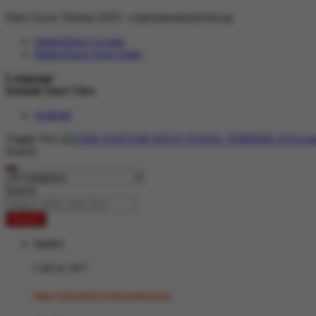
Situs Gacor Terbaru 2025 :
corporatesales@slot.ng
hidden
Store Locator
hidden
Track Your Order
Language
Default Store View
Android
Toggle Nav
Search
Search
Search
hidden
Call us 24/7
https://rebrand.ly/whatsappbosstoto