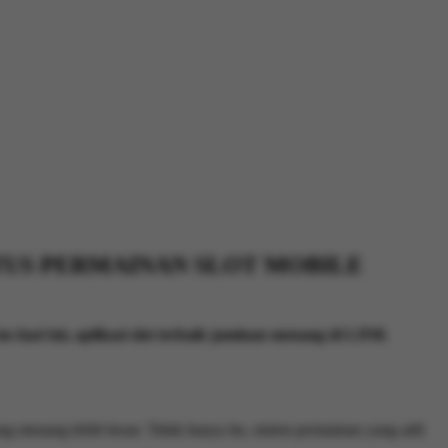
SITUS PERMAINAN SLOT MOBILE
i ini, aplikasi slot terbaik jaminan menang di LINK
 menang lebih besar. Tidak hanya itu, sistem permainan yang adil