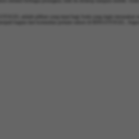
melalui berbagai perangkat, baik itu desktop maupun mobile. Anda d
GEL adalah pilihan yang tepat bagi Anda yang ingin merasakan sens
enjadi bagian dari komunitas pemain sukses di BINGOTOGEL. Segera d