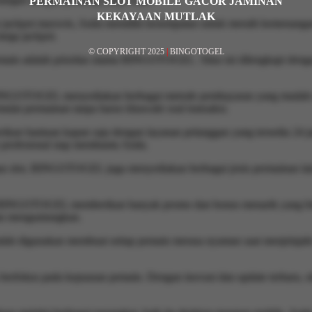
PERMAINAN SLOT MOBILE GACOR JAMINAN
KEKAYAAN MUTLAK
jackpot maxwin, Anda memiliki kesempatan untuk meraih kemenang
mega jackpot.
© COPYRIGHT 2025
|
BINGOTOGEL
n adalah prioritas utama BINGOTOGEL. Situs ini dilengkapi dengan 
NGOTOGEL menyediakan berbagai metode pembayaran yang mudah dan c
ulai permainan tanpa harus khawatir soal transaksi.
n bantuan kapan saja dengan layanan pelanggan yang tersedia 24 jam
 profesional siap membantu Anda.
 slot, BINGOTOGEL juga menyediakan berbagai jenis permainan lainny
 BINGOTOGEL memberikan banyak promo dan bonus menarik yang bisa
an menguntungkan.
ah digunakan membuat setiap pemain merasa nyaman saat menjelajahi 
fokus pada kepuasan pemain. Dengan inovasi dan update terbaru, si