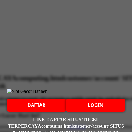
YAcomputing.htmlcustomer/account/ 
AK
account/ slot permainan mobile untuk hp android dan ios har
r/account/
DAFTAR
LOGIN
Gacor Hari Ini?
LINK DAFTAR SITUS TOGEL
TERPERCAYAcomputing.htmlcustomer/account/ SITUS
ena menyediakan berbagai pilihan
slot gacor
yang memberikan peluang
angan dengan peluang yang wajar.