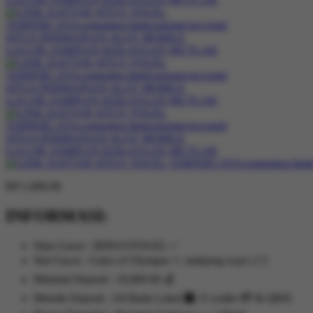
RP 1,000.00
INFORMASI:
Situs Gacor : BINGOTOGEL ✅
Slot Gacor : Gates of Olympus ⚡, mahjong ways 2 🀄
Minimal Deposit : 10,000.00 💰
Metode Deposit : All Bank Lokal 🏧, E-wallet 💳 & QRIS