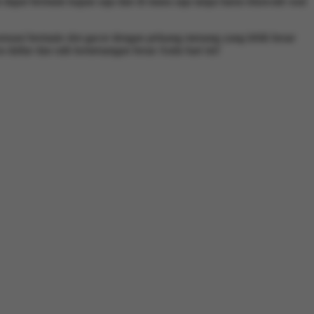
apat bermain kapan saja dan di mana saja tanpa harus khawatir soal
asi bermain slot gacor dengan peluang menang yang lebih besar
aftar dan raih kemenangan besar Anda hari ini!