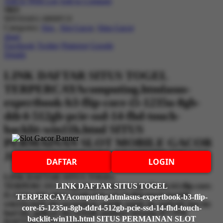
Add to Wish List
Add to Compare
SKU
90NX04S1-M00FC0
Categories:
Slot
,
Slot Gacor
,
Situs Gacor
share
Facebook
Twitter
Pinterest
Google
Details
LINK DAFTAR SITUS TOGEL
TERPERCAYAcomputing.htmlasus-
expertbook-b3-flip-core-i5-1235u-8gb-
ddr4-512gb-pcie-ssd-14-fhd-touch-
backlit-win11h.html SITUS
PERMAINAN SLOT MOBILE GACOR
JAMINAN KEKAYAAN MUTLAK
DAFTAR
LOGIN
LINK DAFTAR SITUS TOGEL
LINK DAFTAR SITUS TOGEL
TERPERCAYAcomputing.htmlasus-expertbook-b3-flip-core-
i5-1235u-8gb-ddr4-512gb-pcie-ssd-14-fhd-touch-backlit-
TERPERCAYAcomputing.htmlasus-expertbook-b3-flip-
win11h.html slot permainan mobile untuk hp android dan ios
core-i5-1235u-8gb-ddr4-512gb-pcie-ssd-14-fhd-touch-
hari ini, aplikasi slot terbaik jaminan menang di LINK
backlit-win11h.html SITUS PERMAINAN SLOT
DAFTAR SITUS TOGEL