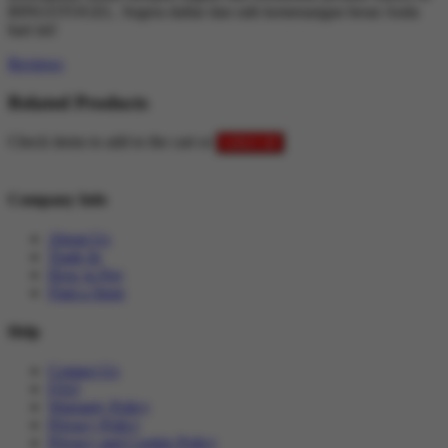
BINGOTOGEL. Segera daftar dan raih kemenangan besar Anda
hari ini!
Reviews
Related Products
Check items to add to the cart or
select all
Company Info
About Us
Trade In
How to Pay
Find a Store
Help
Contact Us
FAQ
Warranty Policy
Privacy Policy
Privacy and Cookie Policy