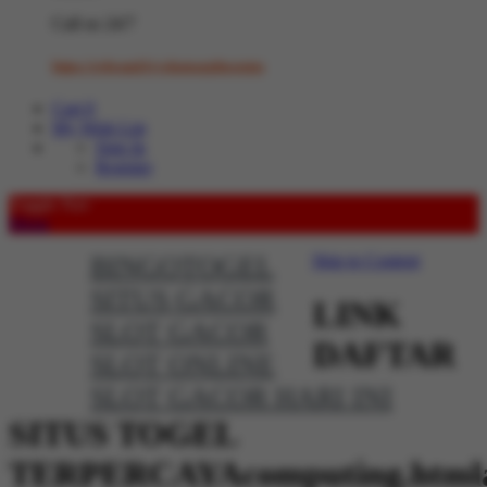
Call us 24/7
https://rebrand.ly/whatsappbosstoto
Cart
0
My Wish List
Sign In
Register
Toggle Nav
Menu
BINGOTOGEL
Skip to Content
SITUS GACOR
LINK
SLOT GACOR
DAFTAR
SLOT ONLINE
SLOT GACOR HARI INI
SITUS TOGEL
TERPERCAYAcomputing.htmla