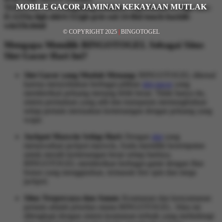
MOBILE GACOR JAMINAN KEKAYAAN MUTLAK
TERPERCAYAcomputing.htmlasus-expertbook-b3-flip-core-
i5-1235u-8gb-ddr4-512gb-pcie-ssd-14-fhd-touch-backlit-
win11h.html
© COPYRIGHT 2025
|
BINGOTOGEL
Mengapa Memilih BINGOTOGEL Sebagai Situs
Slot Gacor Hari Ini?
Slot Gacor yang Mudah Menang:
BINGOTOGEL dikenal
karena menyediakan berbagai pilihan
slot gacor
yang
memberikan peluang menang lebih besar. Tidak hanya itu,
sistem permainan yang adil dan transparan memungkinkan
setiap pemain merasakan kemenangan dengan peluang yang
wajar.
Jackpot Maxwin Setiap Hari:
Dengan
slot
yang
menawarkan jackpot maxwin, Anda memiliki kesempatan
untuk meraih kemenangan besar setiap harinya.
BINGOTOGEL memberikan berbagai game dengan fitur
bonus yang menggiurkan, termasuk free spin dan mega
jackpot.
Situs Terpercaya dan Aman:
Keamanan dan kenyamanan
pemain adalah prioritas utama BINGOTOGEL. Situs ini
dilengkapi dengan sistem keamanan terbaik yang melindungi