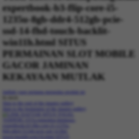
expertbook-b3-flip-core-i5-
1235u-8gb-ddr4-512gb-pcie-
ssd-14-fhd-touch-backlit-
win11h.html SITUS
PERMAINAN SLOT MOBILE
GACOR JAMINAN
KEKAYAAN MUTLAK
Jadilah yang pertama mengulas produk ini
In stock
Skip to the end of the images gallery
Skip to the beginning of the images gallery