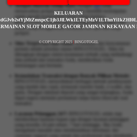
Jackpot Maxwin Setiap Hari:
Dengan
slot
yang
menawarkan jackpot maxwin, Anda memiliki kesempatan
KELUARAN
untuk meraih kemenangan besar setiap harinya.
VydGJvb2stYjMtZmxpcC1jb3JlLWk1LTEyMzV1LThnYi1kZHI0L
BINGOTOGEL memberikan berbagai game dengan fitur
PERMAINAN SLOT MOBILE GACOR JAMINAN KEKAYAAN
bonus yang menggiurkan, termasuk free spin dan mega
jackpot.
© COPYRIGHT 2025
|
BINGOTOGEL
Situs Terpercaya dan Aman:
Keamanan dan kenyamanan
pemain adalah prioritas utama BINGOTOGEL. Situs ini
dilengkapi dengan sistem keamanan terbaik yang melindungi
data pribadi dan transaksi Anda, memberikan Anda
ketenangan saat bermain.
Kemudahan Transaksi dengan Banyak Pilihan Metode:
BINGOTOGEL menyediakan berbagai metode pembayaran
yang mudah dan cepat, termasuk transfer bank, e-wallet, dan
pulsa. Dengan minimal deposit yang sangat terjangkau, Anda
dapat segera memulai permainan tanpa harus khawatir soal
transaksi.
Layanan Pelanggan 24/7:
BINGOTOGEL selalu siap
memberikan bantuan kapan saja dengan layanan pelanggan
yang tersedia 24 jam sehari, 7 hari seminggu. Jika Anda
mengalami masalah atau membutuhkan informasi, tim
customer support yang ramah dan profesional siap membantu