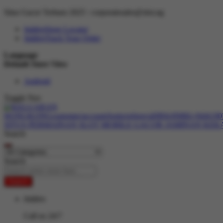
Situs Gacor Terbaru 2025 :
corporatesales@slot.ng
hidden
Store Locator
hidden
Track Your Order
Language
Default Store View
Android
Toggle Nav
Search
Search
Search
hidden
Call us 24/7