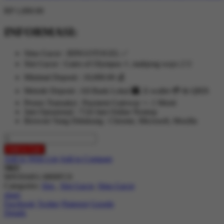
RP 1,000.00
INFORMASI:
Situs Gacor : BINGOTOGEL ✅
Slot Gacor : Gates of Olympus ⚡, mahjong ways 2 🀄
Minimal Deposit : 10,000.00 💰
Metode Deposit : All Bank Lokal 🏧, E-wallet 💳 & QRIS
Proses Transaksi : Payment Gateway +- 1 Menit
Jam Oprasional : 7/24 Jam Online Nontop
Browser Yang Didukung : Chrome, Microsoft, Mozilla
Add to Cart
Add to Wish List
Add to Compare
SKU
90NX04S1-M00FC0
Categories:
Slot
,
Slot Gacor
,
Situs Gacor
share
Facebook
Twitter
Pinterest
Google
Details