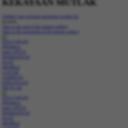
KEKAYAAN MUTLAK
Jadilah yang pertama mengulas produk ini
In stock
Skip to the end of the images gallery
Skip to the beginning of the images gallery