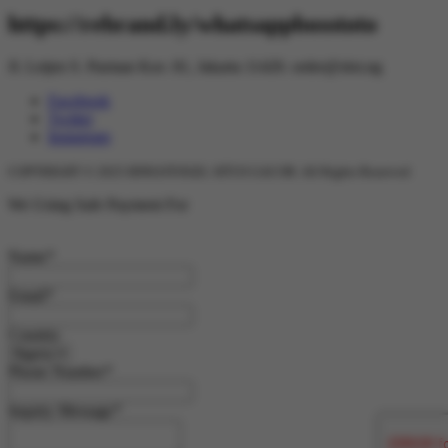
https://rebrand.ly/whatsappbosstoto
Jl. Letjen S. Parman Kav. 81, Jakarta 11420.
order@slot.ng
Facebook
Twitter
Instagram
COPYRIGHT © 2025 BINGOTOGEL SITUS GACOR. All Rights Reserved
We Using Safe Payment For
Name
*
Email
*
Country
Phone Number
*
Inquiry Message
*