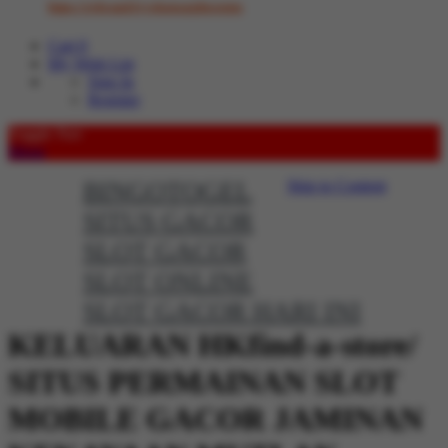
https://rebrand.ly/whatsappbosstoto
Cart
0
My Wish List
Sign In
Register
Toggle Nav
Menu
BINGOTOGEL
Skip to Content
SITUS GACOR
SLOT GACOR
SLOT ONLINE
SLOT GACOR HARI INI
KELUARAN HKfind-a-store/
SITUS PERMAINAN SLOT
MOBILE GACOR JAMINAN