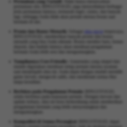
Permainan yang Variatif:
Tidak hanya menawarkan
permainan slot, BINGOTOGEL juga menyediakan berbagai
jenis permainan lainnya, termasuk togel, casino, dan banyak
lagi, sehingga Anda tidak akan pernah merasa bosan saat
bermain di sini.
Promo dan Bonus Menarik:
Sebagai
situs gacor
terpercaya,
BINGOTOGEL memberikan banyak promo dan bonus
menarik yang bisa Anda nikmati. Bonus member baru, bonus
deposit, dan hadiah lainnya akan membuat pengalaman
bermain Anda lebih seru dan menguntungkan.
Tampilannya User-Friendly:
Antarmuka yang simpel dan
mudah digunakan membuat setiap pemain merasa nyaman
saat menjelajahi situs ini. Anda dapat dengan mudah memilih
game favorit, mengecek saldo, dan menikmati semua fitur
tanpa kesulitan.
Berfokus pada Pengalaman Pemain:
BINGOTOGEL
selalu berfokus pada kepuasan pemain. Dengan inovasi dan
update terbaru, situs ini terus berkembang untuk memberikan
pengalaman bermain yang lebih menyenangkan dan
menguntungkan.
Kompatibel di Semua Perangkat:
BINGOTOGEL dapat
diakses melalui berbagai perangkat, baik itu desktop maupun