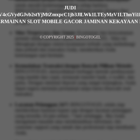
untuk meraih kemenangan besar setiap harinya.
JUDI
BINGOTOGEL memberikan berbagai game dengan fitur
VzLWV4cGVydGJvb2stYjMtZmxpcC1jb3JlLWk1LTEyMzV1LTh
bonus yang menggiurkan, termasuk free spin dan mega
PERMAINAN SLOT MOBILE GACOR JAMINAN KEKAYAAN
jackpot.
Situs Terpercaya dan Aman:
Keamanan dan kenyamanan
© COPYRIGHT 2025
|
BINGOTOGEL
pemain adalah prioritas utama BINGOTOGEL. Situs ini
dilengkapi dengan sistem keamanan terbaik yang melindungi
data pribadi dan transaksi Anda, memberikan Anda
ketenangan saat bermain.
Kemudahan Transaksi dengan Banyak Pilihan Metode:
BINGOTOGEL menyediakan berbagai metode pembayaran
yang mudah dan cepat, termasuk transfer bank, e-wallet, dan
pulsa. Dengan minimal deposit yang sangat terjangkau, Anda
dapat segera memulai permainan tanpa harus khawatir soal
transaksi.
Layanan Pelanggan 24/7:
BINGOTOGEL selalu siap
memberikan bantuan kapan saja dengan layanan pelanggan
yang tersedia 24 jam sehari, 7 hari seminggu. Jika Anda
mengalami masalah atau membutuhkan informasi, tim
customer support yang ramah dan profesional siap membantu
Anda.