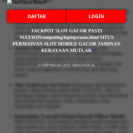
Slot Gacor yang Mudah Menang:
BINGOTOGEL dikenal
DAFTAR
LOGIN
karena menyediakan berbagai pilihan
slot gacor
yang
memberikan peluang menang lebih besar. Tidak hanya itu,
sistem permainan yang adil dan transparan memungkinkan
JACKPOT SLOT GACOR PASTI
setiap pemain merasakan kemenangan dengan peluang yang
MAXWINcomputing/laptops/asus.html SITUS
wajar.
PERMAINAN SLOT MOBILE GACOR JAMINAN
Jackpot Maxwin Setiap Hari:
Dengan
slot
yang
KEKAYAAN MUTLAK
menawarkan jackpot maxwin, Anda memiliki kesempatan
untuk meraih kemenangan besar setiap harinya.
BINGOTOGEL memberikan berbagai game dengan fitur
© COPYRIGHT 2025
|
BINGOTOGEL
bonus yang menggiurkan, termasuk free spin dan mega
jackpot.
Situs Terpercaya dan Aman:
Keamanan dan kenyamanan
pemain adalah prioritas utama BINGOTOGEL. Situs ini
dilengkapi dengan sistem keamanan terbaik yang melindungi
data pribadi dan transaksi Anda, memberikan Anda
ketenangan saat bermain.
Kemudahan Transaksi dengan Banyak Pilihan Metode:
BINGOTOGEL menyediakan berbagai metode pembayaran
yang mudah dan cepat, termasuk transfer bank, e-wallet, dan
pulsa. Dengan minimal deposit yang sangat terjangkau, Anda