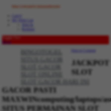
https://rebrand.ly/whatsappbosstoto
Cart
0
My Wish List
Sign In
Register
Toggle Nav
Menu
BINGOTOGEL
Skip to Content
SITUS GACOR
JACKPOT
SLOT GACOR
SLOT
SLOT ONLINE
SLOT GACOR HARI INI
GACOR PASTI
MAXWINcomputing/laptops/as
SITUS PERMAINAN SLOT