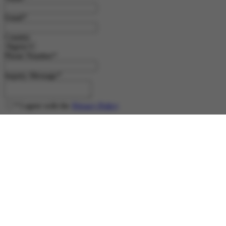
Email
*
Country
Phone Number
*
Inquiry Message
*
*
I agree with the
Privacy Policy