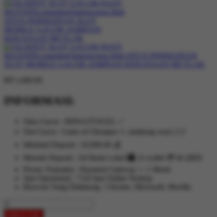
RP 1,000.00
INFORMASI:
Situs Gacor : BINGOTOGEL ✅
Slot Gacor : Gates of Olympus ⚡, mahjong ways 2 🀄
Minimal Deposit : 10,000.00 💰
Metode Deposit : All Bank Lokal 🏧, E-wallet 💳 & QRIS
Proses Transaksi : Payment Gateway +- 1 Menit
Jam Oprasional : 7/24 Jam Online Nontop
Browser Yang Didukung : Chrome, Microsoft, Mozilla
Add to Cart