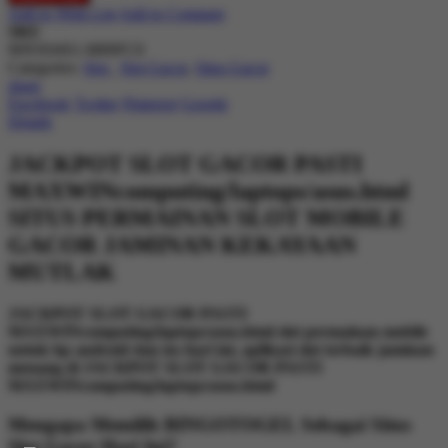
Add to Wish List
Add to Compare
SKU
90NX04S1-M00FC0
Categories:
Slot
,
Slot Gacor
,
Situs Gacor
share
Facebook
Twitter
Pinterest
Google
Details
JACKPOT SLOT GACOR PASTI
MAXWINcomputing/laptops/asus.html
SITUS PERMAINAN SLOT MOBILE
GACOR JAMINAN KEKAYAAN
MUTLAK
JACKPOT SLOT GACOR PASTI
MAXWINcomputing/laptops/asus.html slot permainan mobile
untuk hp android dan ios hari ini, aplikasi slot terbaik jaminan
menang di JACKPOT SLOT GACOR PASTI
MAXWINcomputing/laptops/asus.html
Mengapa Memilih BINGOTOGEL Sebagai Situs
Slot Gacor Hari Ini?