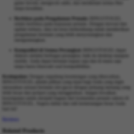
game favorit, mengecek saldo, dan menikmati semua fitur
tanpa kesulitan.
Berfokus pada Pengalaman Pemain:
BINGOTOGEL
selalu berfokus pada kepuasan pemain. Dengan inovasi dan
update terbaru, situs ini terus berkembang untuk memberikan
pengalaman bermain yang lebih menyenangkan dan
menguntungkan.
Kompatibel di Semua Perangkat:
BINGOTOGEL dapat
diakses melalui berbagai perangkat, baik itu desktop maupun
mobile. Anda dapat bermain kapan saja dan di mana saja
tanpa harus khawatir soal kompatibilitas.
Kesimpulan:
Dengan segudang keuntungan yang ditawarkan,
BINGOTOGEL adalah pilihan yang tepat bagi Anda yang ingin
merasakan sensasi bermain slot gacor dengan peluang menang yang
lebih besar dan jackpot yang menggiurkan. Jangan lewatkan
kesempatan untuk menjadi bagian dari komunitas pemain sukses di
BINGOTOGEL. Segera daftar dan raih kemenangan besar Anda
hari ini!
Reviews
Related Products