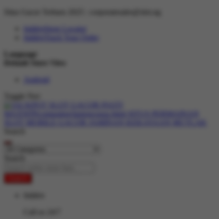
Situs Gacor Terbaru 2025 :
corporatesales@slot.ng
hidden
Store Locator
hidden
Track Your Order
Language
Default Store View
Android
Toggle Nav
Search
Search
Search
hidden
Call us 24/7