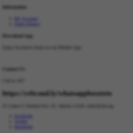
Information
My Account
Order History
Download App
Enjoy Exclusive deals on our Mobile App
Contact Us
Call us 24/7
https://rebrand.ly/whatsappbosstoto
Jl. Letjen S. Parman Kav. 81, Jakarta 11420.
order@slot.ng
Facebook
Twitter
Instagram