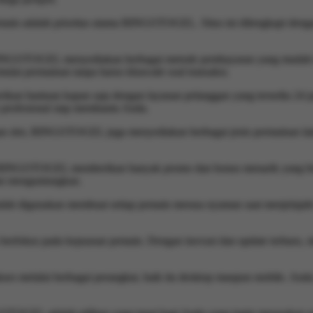
n adalah prioritas utama BINGOTOGEL. Situs ini dilengkapi dengan 
NGOTOGEL menyediakan berbagai metode pembayaran yang mudah dan c
ulai permainan tanpa harus khawatir soal transaksi.
n bantuan kapan saja dengan layanan pelanggan yang tersedia 24 jam
 profesional siap membantu Anda.
 slot, BINGOTOGEL juga menyediakan berbagai jenis permainan lainny
 BINGOTOGEL memberikan banyak promo dan bonus menarik yang bisa
an menguntungkan.
ah digunakan membuat setiap pemain merasa nyaman saat menjelajahi 
fokus pada kepuasan pemain. Dengan inovasi dan update terbaru, si
melalui berbagai perangkat, baik itu desktop maupun mobile. Anda d