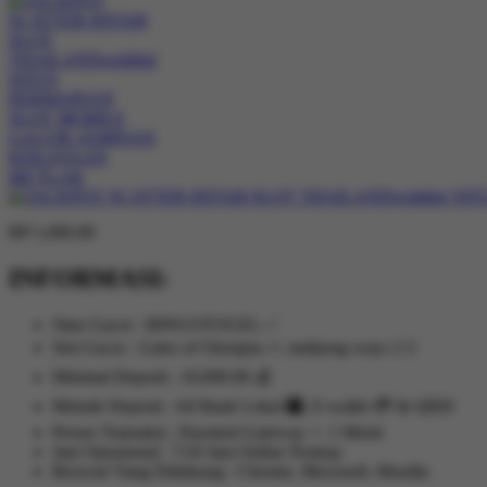
RP 1,000.00
INFORMASI:
Situs Gacor : BINGOTOGEL ✅
Slot Gacor : Gates of Olympus ⚡, mahjong ways 2 🀄
Minimal Deposit : 10,000.00 💰
Metode Deposit : All Bank Lokal 🏧, E-wallet 💳 & QRIS
Proses Transaksi : Payment Gateway +- 1 Menit
Jam Oprasional : 7/24 Jam Online Nontop
Browser Yang Didukung : Chrome, Microsoft, Mozilla