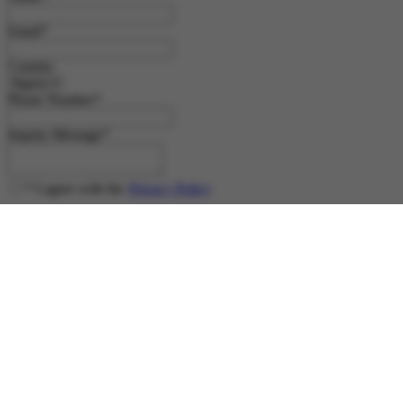
Email
*
Country
Phone Number
*
Inquiry Message
*
*
I agree with the
Privacy Policy