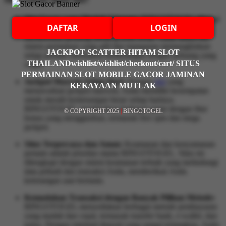
Slot Gacor yang Mudah Menang:
BINGOTOGEL dikenal
DAFTAR
LOGIN
karena menyediakan berbagai pilihan
slot gacor
yang
memberikan peluang menang lebih besar. Tidak hanya itu,
sistem permainan yang adil dan transparan memungkinkan
JACKPOT SCATTER HITAM SLOT
setiap pemain merasakan kemenangan dengan peluang yang
THAILANDwishlist/wishlist/checkout/cart/ SITUS
wajar.
PERMAINAN SLOT MOBILE GACOR JAMINAN
Jackpot Maxwin Setiap Hari:
Dengan
slot
yang
KEKAYAAN MUTLAK
menawarkan jackpot maxwin, Anda memiliki kesempatan
untuk meraih kemenangan besar setiap harinya.
BINGOTOGEL memberikan berbagai game dengan fitur
© COPYRIGHT 2025
|
BINGOTOGEL
bonus yang menggiurkan, termasuk free spin dan mega
jackpot.
Situs Terpercaya dan Aman:
Keamanan dan kenyamanan
pemain adalah prioritas utama BINGOTOGEL. Situs ini
dilengkapi dengan sistem keamanan terbaik yang melindungi
data pribadi dan transaksi Anda, memberikan Anda
ketenangan saat bermain.
Kemudahan Transaksi dengan Banyak Pilihan Metode:
BINGOTOGEL menyediakan berbagai metode pembayaran
yang mudah dan cepat, termasuk transfer bank, e-wallet, dan
pulsa. Dengan minimal deposit yang sangat terjangkau, Anda