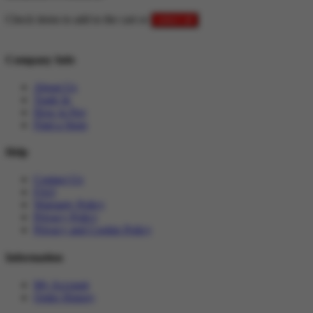
Check items to add to the cart or
select all
Company Info
About Us
Trade In
How to Pay
Find a Store
Help
Contact Us
FAQ
Warranty Policy
Privacy Policy
Privacy and Cookie Policy
Information
My Account
Order History