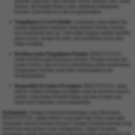
menarik yang bisa Anda nikmati. Bonus member baru, bonus
deposit, dan hadiah lainnya akan membuat pengalaman
bermain Anda lebih seru dan menguntungkan.
Tampilannya User-Friendly:
Antarmuka yang simpel dan
mudah digunakan membuat setiap pemain merasa nyaman
saat menjelajahi situs ini. Anda dapat dengan mudah memilih
game favorit, mengecek saldo, dan menikmati semua fitur
tanpa kesulitan.
Berfokus pada Pengalaman Pemain:
BINGOTOGEL
selalu berfokus pada kepuasan pemain. Dengan inovasi dan
update terbaru, situs ini terus berkembang untuk memberikan
pengalaman bermain yang lebih menyenangkan dan
menguntungkan.
Kompatibel di Semua Perangkat:
BINGOTOGEL dapat
diakses melalui berbagai perangkat, baik itu desktop maupun
mobile. Anda dapat bermain kapan saja dan di mana saja
tanpa harus khawatir soal kompatibilitas.
Kesimpulan:
Dengan segudang keuntungan yang ditawarkan,
BINGOTOGEL adalah pilihan yang tepat bagi Anda yang ingin
merasakan sensasi bermain slot gacor dengan peluang menang yang
lebih besar dan jackpot yang menggiurkan. Jangan lewatkan
kesempatan untuk menjadi bagian dari komunitas pemain sukses di