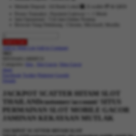
Metode Deposit : All Bank Lokal 🏧, E-wallet 💳 & QRIS
Proses Transaksi : Payment Gateway +- 1 Menit
Jam Oprasional : 7/24 Jam Online Nontop
Browser Yang Didukung : Chrome, Microsoft, Mozilla
Add to Cart
Add to Wish List
Add to Compare
SKU
90NX04S1-M00FC0
Categories:
Slot
,
Slot Gacor
,
Situs Gacor
share
Facebook
Twitter
Pinterest
Google
Details
JACKPOT SCATTER HITAM SLOT
THAILANDcustomer/account/ SITUS
PERMAINAN SLOT MOBILE GACOR
JAMINAN KEKAYAAN MUTLAK
JACKPOT SCATTER HITAM SLOT