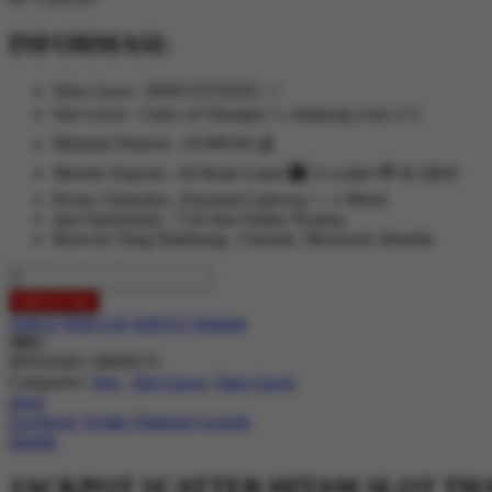
INFORMASI:
Situs Gacor : BINGOTOGEL ✅
Slot Gacor : Gates of Olympus ⚡, mahjong ways 2 🀄
Minimal Deposit : 10,000.00 💰
Metode Deposit : All Bank Lokal 🏧, E-wallet 💳 & QRIS
Proses Transaksi : Payment Gateway +- 1 Menit
Jam Oprasional : 7/24 Jam Online Nontop
Browser Yang Didukung : Chrome, Microsoft, Mozilla
Add to Cart
Add to Wish List
Add to Compare
SKU
90NX04S1-M00FC0
Categories:
Slot
,
Slot Gacor
,
Situs Gacor
share
Facebook
Twitter
Pinterest
Google
Details
JACKPOT SCATTER HITAM SLOT THAI