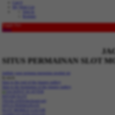
Cart
0
My Wish List
Sign In
Register
Toggle Nav
Menu
BINGOTOGEL
SITUS GA
SLOT GACOR HARI INI
JA
SITUS PERMAINAN SLOT 
Jadilah yang pertama mengulas produk ini
In stock
Skip to the end of the images gallery
Skip to the beginning of the images gallery