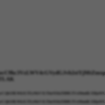
LnBocC9hc3VzLWV4cGVydGJvb2stYjMtZm
UTLAK
mxpcC1jb3JlLWk1LTEyMzV1LThnYi1kZHI0LTUxMmdiLXBjaWU
mxpcC1jb3JlLWk1LTEyMzV1LThnYi1kZHI0LTUxMmdiLXBjaWU