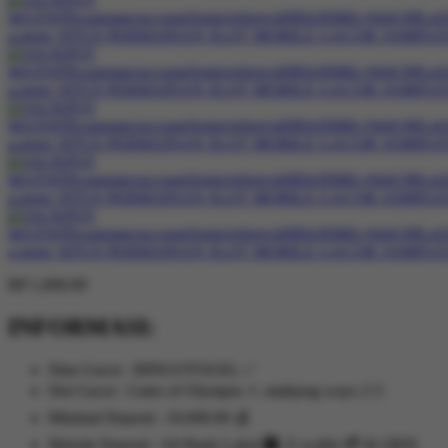
RP 1,000.00
INFORMASI:
Situs Gacor : BINGOTOGEL ✅
Slot Gacor : Gates of Olympus ⚡, mahjong ways 2 🀄
Minimal Deposit : 10,000.00 💰
Metode Deposit : All Bank Lokal 🏧, E-wallet 💳 & QRIS