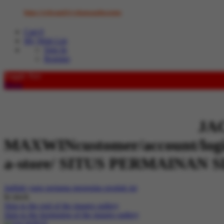
https://rebrand.ly/whatsappbosstoto
Cart
0
My Wish List
Sign In
Register
Toggle Nav
Menu
BINGOTOGEL
SITUS GA
SLOT GACOR HARI INI
JA
MAXWINcustomer/account/l
a-store/ SITUS PERMAINA
Jadilah yang pertama mengulas produk ini
In stock
Skip to the end of the images gallery
Skip to the beginning of the images gallery