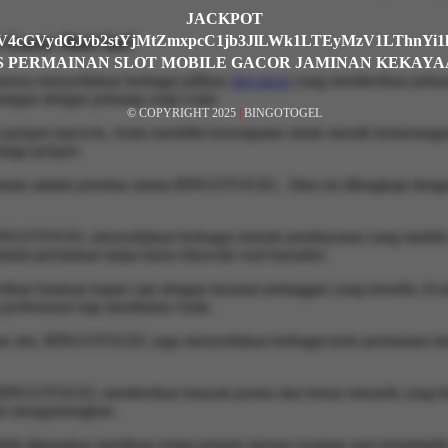
JACKPOT
zLWV4cGVydGJvb2stYjMtZmxpcC1jb3JlLWk1LTEyMzV1LThnY
Gacor Hari Ini?
ITUS PERMAINAN SLOT MOBILE GACOR JAMINAN KEKA
ena menyediakan berbagai pilihan
slot gacor
yang memberikan peluang
angan dengan peluang yang wajar.
© COPYRIGHT 2025
|
BINGOTOGEL
jackpot maxwin, Anda memiliki kesempatan untuk meraih kemenang
mega jackpot.
n adalah prioritas utama BINGOTOGEL. Situs ini dilengkapi dengan 
NGOTOGEL menyediakan berbagai metode pembayaran yang mudah dan c
ulai permainan tanpa harus khawatir soal transaksi.
n bantuan kapan saja dengan layanan pelanggan yang tersedia 24 jam
 profesional siap membantu Anda.
 slot, BINGOTOGEL juga menyediakan berbagai jenis permainan lainny
 BINGOTOGEL memberikan banyak promo dan bonus menarik yang bisa
an menguntungkan.
ah digunakan membuat setiap pemain merasa nyaman saat menjelajahi 