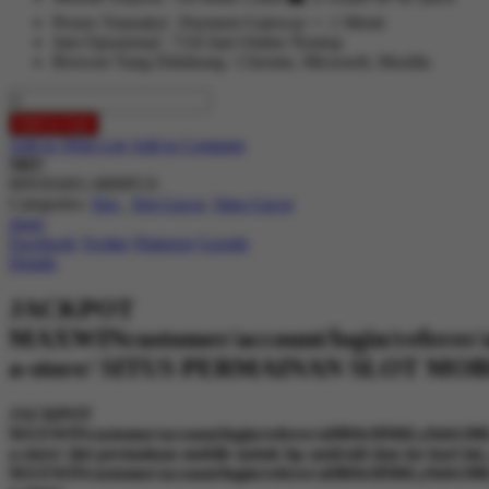
Proses Transaksi : Payment Gateway +- 1 Menit
Jam Oprasional : 7/24 Jam Online Nontop
Browser Yang Didukung : Chrome, Microsoft, Mozilla
Add to Cart
Add to Wish List
Add to Compare
SKU
90NX04S1-M00FC0
Categories:
Slot
,
Slot Gacor
,
Situs Gacor
share
Facebook
Twitter
Pinterest
Google
Details
JACKPOT
MAXWINcustomer/account/login/ref
a-store/ SITUS PERMAINAN SLOT 
JACKPOT
MAXWINcustomer/account/login/referer/aHR0cHM6Ly9
a-store/ slot permainan mobile untuk hp android dan ios hari i
MAXWINcustomer/account/login/referer/aHR0cHM6Ly9