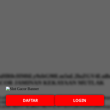
erer/aHR0cHM6Ly9zbG90Lm5nL2luZGV4
GACOR JAMINAN KEKAYAAN MUTLAK
zbG90Lm5nL2luZGV4LnBocC9hc3VzLWV4cGVydGJvb2stYjMtZ
DAFTAR
LOGIN
asi slot terbaik jaminan menang di JACKPOT
zbG90Lm5nL2luZGV4LnBocC9hc3VzLWV4cGVydGJvb2stYjMtZ