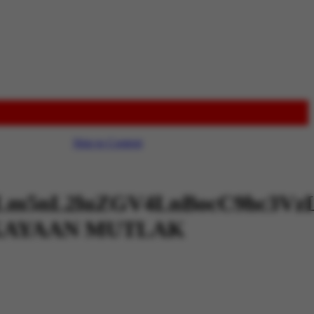
NLINE
Skip to Content
bG90Lm5nL2luZGV4LnBocC9hc
EKAYAAN MUTLAK