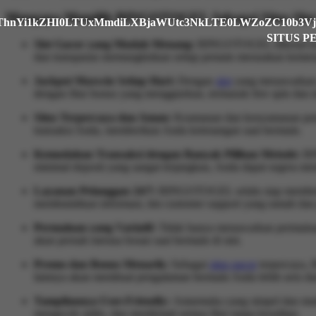
Mengapa Memilih BINGOTOGEL Sebagai Situs Slot 
1LThnYi1kZHI0LTUxMmdiLXBjaWUtc3NkLTE0LWZoZC10b3Vja
SITUS 
Slot Gacor yang Mudah Menang:
BINGOTOGEL dikenal kar
dan transparan memungkinkan setiap pemain merasakan kemen
Jackpot Maxwin Setiap Hari:
Dengan
slot
yang menawarkan 
dengan fitur bonus yang menggiurkan, termasuk free spin dan 
Situs Terpercaya dan Aman:
Keamanan dan kenyamanan pemai
transaksi Anda, memberikan Anda ketenangan saat bermain.
Kemudahan Transaksi dengan Banyak Pilihan Metode:
BI
minimal deposit yang sangat terjangkau, Anda dapat segera mem
Layanan Pelanggan 24/7:
BINGOTOGEL selalu siap memberika
membutuhkan informasi, tim customer support yang ramah dan
Permainan yang Variatif:
Tidak hanya menawarkan permainan
akan pernah merasa bosan saat bermain di sini.
Promo dan Bonus Menarik:
Sebagai
situs gacor
terpercaya,
lainnya akan membuat pengalaman bermain Anda lebih seru d
Tampilannya User-Friendly:
Antarmuka yang simpel dan mud
mengecek saldo, dan menikmati semua fitur tanpa kesulitan.