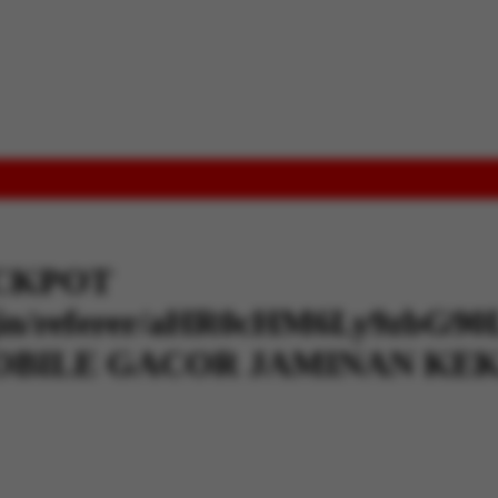
COR
SLOT GACOR
SLOT O
CKPOT
ogin/referer/aHR0cHM6Ly9z
MOBILE GACOR JAMINAN K