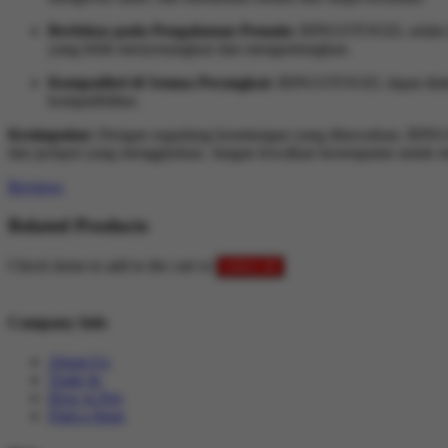
Berfokus pada Pengalaman Pemain:
BINGOTOGEL selalu ber
yang lebih menyenangkan dan menguntungkan.
Kompatibel di Semua Perangkat:
BINGOTOGEL dapat diakses 
kompatibilitas.
Kesimpulan:
Dengan segudang keuntungan yang ditawarkan, BINGOTO
dan jackpot yang menggiurkan. Jangan lewatkan kesempatan untuk m
Reviews
Related Products
Check items to add to the cart or
select all
Company Info
About Us
Trade In
How to Pay
Find a Store