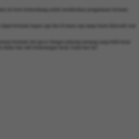
tus ini terus berkembang untuk memberikan pengalaman bermain
apat bermain kapan saja dan di mana saja tanpa harus khawatir soal
asi bermain slot gacor dengan peluang menang yang lebih besar
aftar dan raih kemenangan besar Anda hari ini!