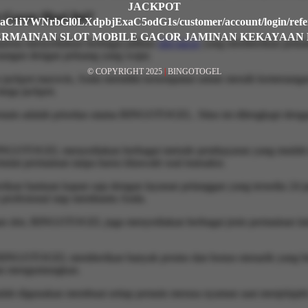
JACKPOT
Gacor Hari Ini?
C1iYWNrbGl0LXdpbjExaC5odG1s/customer/account/logi
PERMAINAN SLOT MOBILE GACOR JAMINAN KEKAYAAN
ena menyediakan berbagai pilihan
slot gacor
yang memberikan peluang
angan dengan peluang yang wajar.
© COPYRIGHT 2025
|
BINGOTOGEL
jackpot maxwin, Anda memiliki kesempatan untuk meraih kemenang
mega jackpot.
n adalah prioritas utama BINGOTOGEL. Situs ini dilengkapi dengan 
NGOTOGEL menyediakan berbagai metode pembayaran yang mudah dan c
ulai permainan tanpa harus khawatir soal transaksi.
n bantuan kapan saja dengan layanan pelanggan yang tersedia 24 jam
 profesional siap membantu Anda.
 slot, BINGOTOGEL juga menyediakan berbagai jenis permainan lainny
 BINGOTOGEL memberikan banyak promo dan bonus menarik yang bisa
an menguntungkan.
ah digunakan membuat setiap pemain merasa nyaman saat menjelajahi 