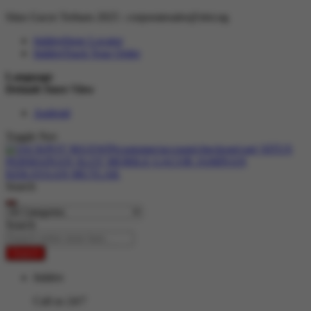
Situs Gacor Terbaru 2025 :
corporatesales@slot.ng
hidden
Store Locator
hidden
Track Your Order
Language
Default Store View
Android
Toggle Nav
Search
Search
Search
hidden
Call us 24/7