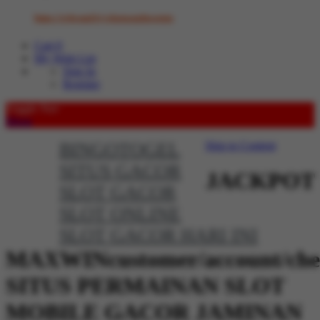
https://rebrand.ly/whatsappbosstoto
Cart
0
My Wish List
Sign In
Register
Toggle Nav
Menu
BINGOTOGEL
Skip to Content
SITUS GACOR
JACKPOT
SLOT GACOR
SLOT ONLINE
SLOT GACOR HARI INI
MAXWINcustomer/account/chec
SITUS PERMAINAN SLOT
MOBILE GACOR JAMINAN