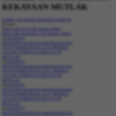
KEKAYAAN MUTLAK
Jadilah yang pertama mengulas produk ini
In stock
Skip to the end of the images gallery
Skip to the beginning of the images gallery