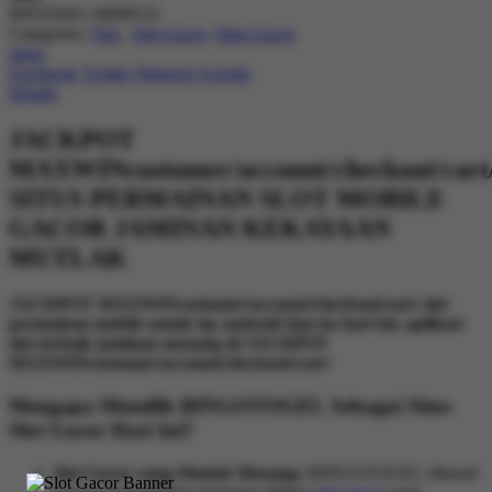
90NX04S1-M00FC0
Categories:
Slot
,
Slot Gacor
,
Situs Gacor
share
Facebook
Twitter
Pinterest
Google
Details
JACKPOT
MAXWINcustomer/account/checkout/cart
SITUS PERMAINAN SLOT MOBILE
GACOR JAMINAN KEKAYAAN
MUTLAK
JACKPOT MAXWINcustomer/account/checkout/cart/ slot
permainan mobile untuk hp android dan ios hari ini, aplikasi
slot terbaik jaminan menang di JACKPOT
MAXWINcustomer/account/checkout/cart/
Mengapa Memilih BINGOTOGEL Sebagai Situs
Slot Gacor Hari Ini?
Slot Gacor yang Mudah Menang:
BINGOTOGEL dikenal