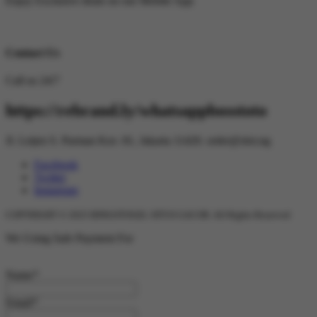
Enjoy Exclusive deals on our Mobile App
Contact Us
Call us 24/7
https://rebrand.ly/whatsappbosstoto
Jl. Letjen S. Parman Kav. 81, Jakarta 11420.
order@slot.ng
Facebook
Twitter
Instagram
COPYRIGHT © 2025 BINGOTOGEL SITUS GACOR. All Rights Reserved
We Using Safe Payment For
Name
*
Email
*