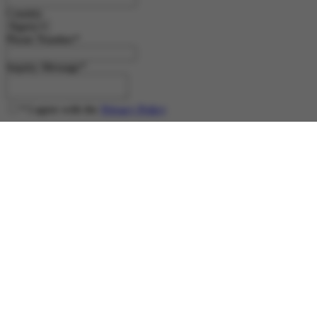
Country
Phone Number
*
Inquiry Message
*
*
I agree with the
Privacy Policy