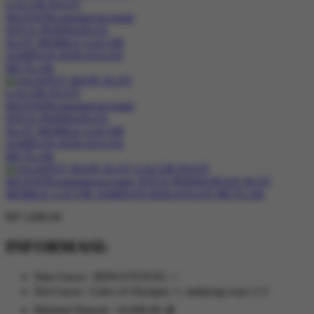
RP 1,000.00
INFORMASI:
Situs Gacor : BINGOTOGEL ✅
Slot Gacor : Gates of Olympus ⚡, mahjong ways 2 🀄
Minimal Deposit : 10,000.00 💰