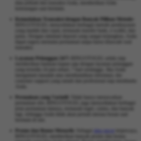
data pribadi dan transaksi Anda, memberikan Anda
ketenangan saat bermain.
Kemudahan Transaksi dengan Banyak Pilihan Metode:
BINGOTOGEL menyediakan berbagai metode pembayaran
yang mudah dan cepat, termasuk transfer bank, e-wallet, dan
pulsa. Dengan minimal deposit yang sangat terjangkau, Anda
dapat segera memulai permainan tanpa harus khawatir soal
transaksi.
Layanan Pelanggan 24/7:
BINGOTOGEL selalu siap
memberikan bantuan kapan saja dengan layanan pelanggan
yang tersedia 24 jam sehari, 7 hari seminggu. Jika Anda
mengalami masalah atau membutuhkan informasi, tim
customer support yang ramah dan profesional siap membantu
Anda.
Permainan yang Variatif:
Tidak hanya menawarkan
permainan slot, BINGOTOGEL juga menyediakan berbagai
jenis permainan lainnya, termasuk togel, casino, dan banyak
lagi, sehingga Anda tidak akan pernah merasa bosan saat
bermain di sini.
Promo dan Bonus Menarik:
Sebagai
situs gacor
terpercaya,
BINGOTOGEL memberikan banyak promo dan bonus