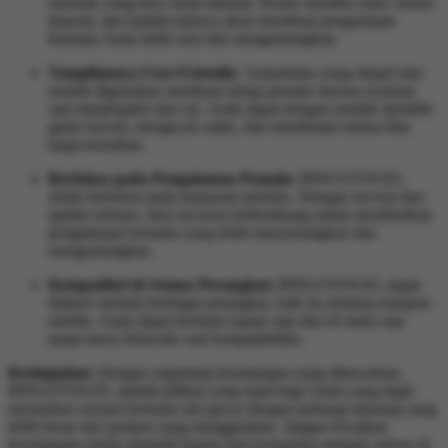
menarik yang bisa Anda nikmati. Bonus member baru, bonus
deposit, dan hadiah lainnya akan membuat pengalaman
bermain Anda lebih seru dan menguntungkan.
Tampilannya User-Friendly:
Antarmuka yang simpel dan
mudah digunakan membuat setiap pemain merasa nyaman
saat menjelajahi situs ini. Anda dapat dengan mudah memilih
game favorit, mengecek saldo, dan menikmati semua fitur
tanpa kesulitan.
Berfokus pada Pengalaman Pemain:
BINGOTOGEL
selalu berfokus pada kepuasan pemain. Dengan inovasi dan
update terbaru, situs ini terus berkembang untuk memberikan
pengalaman bermain yang lebih menyenangkan dan
menguntungkan.
Kompatibel di Semua Perangkat:
BINGOTOGEL dapat
diakses melalui berbagai perangkat, baik itu desktop maupun
mobile. Anda dapat bermain kapan saja dan di mana saja
tanpa harus khawatir soal kompatibilitas.
Kesimpulan:
Dengan segudang keuntungan yang ditawarkan,
BINGOTOGEL adalah pilihan yang tepat bagi Anda yang ingin
merasakan sensasi bermain slot gacor dengan peluang menang yang
lebih besar dan jackpot yang menggiurkan. Jangan lewatkan
kesempatan untuk menjadi bagian dari komunitas pemain sukses di