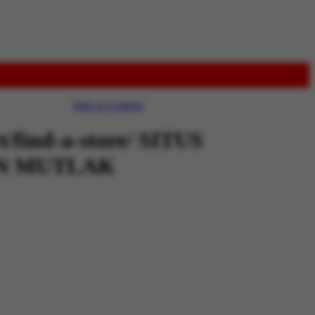
NLINE
Skip to Content
find-a-store/ SITUS
N MUTLAK