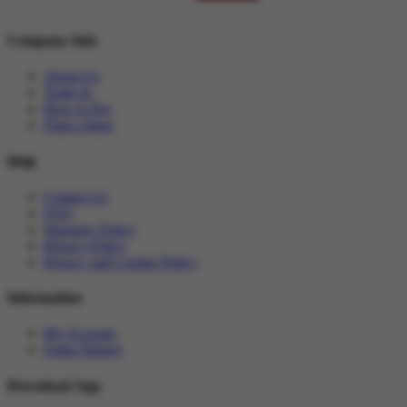
Company Info
About Us
Trade In
How to Pay
Find a Store
Help
Contact Us
FAQ
Warranty Policy
Privacy Policy
Privacy and Cookie Policy
Information
My Account
Order History
Download App