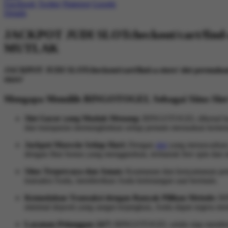
Facebook
Twitter
Pinterest
Google
Details
JACKPOT JUDI SLOTcheckout/cart/f
MUTLAK
JACKPOT JUDI SLOTcheckout/cart/find-a-store/ slot permainan 
store/
Mengapa Memilih BINGOTOGEL Sebagai Situs Slot 
Slot Gacor yang Mudah Menang:
BINGOTOGEL dikenal kar
dan transparan memungkinkan setiap pemain merasakan kemen
Jackpot Maxwin Setiap Hari:
Dengan
slot
yang menawarkan 
dengan fitur bonus yang menggiurkan, termasuk free spin dan 
Situs Terpercaya dan Aman:
Keamanan dan kenyamanan pemai
transaksi Anda, memberikan Anda ketenangan saat bermain.
Kemudahan Transaksi dengan Banyak Pilihan Metode:
BI
minimal deposit yang sangat terjangkau, Anda dapat segera mem
Layanan Pelanggan 24/7:
BINGOTOGEL selalu siap memberika