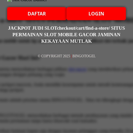
DAFTAR
LOGIN
ind-a-store/ SITUS PERMAINAN SLOT 
JACKPOT JUDI SLOTcheckout/cart/find-a-store/ SITUS
PERMAINAN SLOT MOBILE GACOR JAMINAN
mobile untuk hp android dan ios hari ini, aplikasi slot terba
KEKAYAAN MUTLAK
© COPYRIGHT 2025
|
BINGOTOGEL
Gacor Hari Ini?
ena menyediakan berbagai pilihan
slot gacor
yang memberikan peluang
angan dengan peluang yang wajar.
jackpot maxwin, Anda memiliki kesempatan untuk meraih kemenang
mega jackpot.
n adalah prioritas utama BINGOTOGEL. Situs ini dilengkapi dengan 
NGOTOGEL menyediakan berbagai metode pembayaran yang mudah dan c
ulai permainan tanpa harus khawatir soal transaksi.
n bantuan kapan saja dengan layanan pelanggan yang tersedia 24 jam