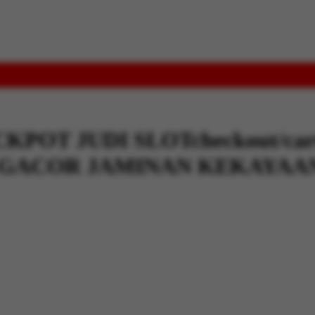
COR
SLOT GACOR
SLOT O
KPOT JUDI SLOTcheckout/cart/
 GACOR JAMINAN KEKAYAA