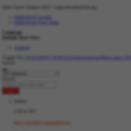
Situs Gacor Terbaru 2025 :
corporatesales@slot.ng
hidden
Store Locator
hidden
Track Your Order
Language
Default Store View
Android
Toggle Nav
Search
Search
Search
hidden
Call us 24/7
https://rebrand.ly/whatsappbosstoto