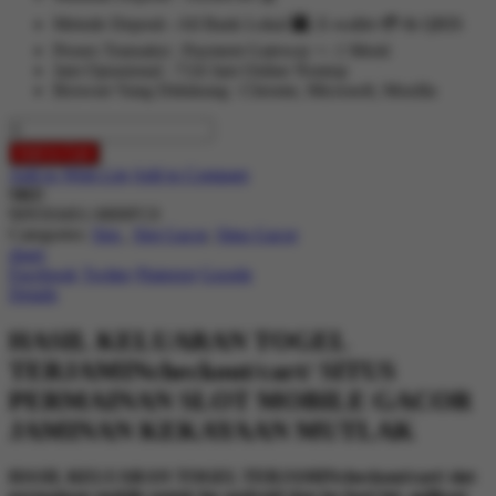
Metode Deposit : All Bank Lokal 🏧, E-wallet 💳 & QRIS
Proses Transaksi : Payment Gateway +- 1 Menit
Jam Oprasional : 7/24 Jam Online Nontop
Browser Yang Didukung : Chrome, Microsoft, Mozilla
Add to Cart
Add to Wish List
Add to Compare
SKU
90NX04S1-M00FC0
Categories:
Slot
,
Slot Gacor
,
Situs Gacor
share
Facebook
Twitter
Pinterest
Google
Details
HASIL KELUARAN TOGEL
TERJAMINcheckout/cart/ SITUS
PERMAINAN SLOT MOBILE GACOR
JAMINAN KEKAYAAN MUTLAK
HASIL KELUARAN TOGEL TERJAMINcheckout/cart/ slot