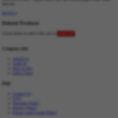
hari ini!
Reviews
Related Products
Check items to add to the cart or
select all
Company Info
About Us
Trade In
How to Pay
Find a Store
Help
Contact Us
FAQ
Warranty Policy
Privacy Policy
Privacy and Cookie Policy