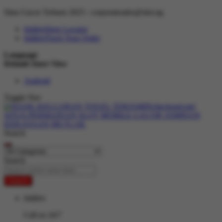
Situs Gacor Terbaru 2025 :
corporatesales@slot.ng
hidden
Store Locator
hidden
Track Your Order
Language
Default Store View
Android
Toggle Nav
Search
Search
Search
hidden
Call us 24/7