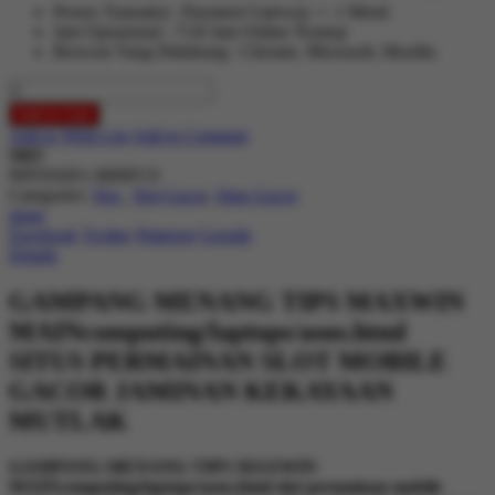
Proses Transaksi : Payment Gateway +- 1 Menit
Jam Oprasional : 7/24 Jam Online Nontop
Browser Yang Didukung : Chrome, Microsoft, Mozilla
Add to Cart
Add to Wish List
Add to Compare
SKU
90NX04S1-M00FC0
Categories:
Slot
,
Slot Gacor
,
Situs Gacor
share
Facebook
Twitter
Pinterest
Google
Details
GAMPANG MENANG TIPS MAXWIN
MAINcomputing/laptops/asus.html
SITUS PERMAINAN SLOT MOBILE
GACOR JAMINAN KEKAYAAN
MUTLAK
GAMPANG MENANG TIPS MAXWIN
MAINcomputing/laptops/asus.html slot permainan mobile