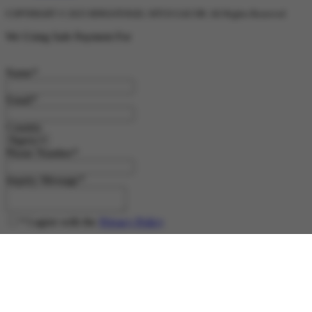
COPYRIGHT © 2025 BINGOTOGEL SITUS GACOR. All Rights Reserved
We Using Safe Payment For
Name
*
Email
*
Country
Phone Number
*
Inquiry Message
*
*
I agree with the
Privacy Policy