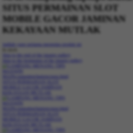
SITUS PERMAINAN SLOT
MOBILE GACOR JAMINAN
KEKAYAAN MUTLAK
Jadilah yang pertama mengulas produk ini
In stock
Skip to the end of the images gallery
Skip to the beginning of the images gallery