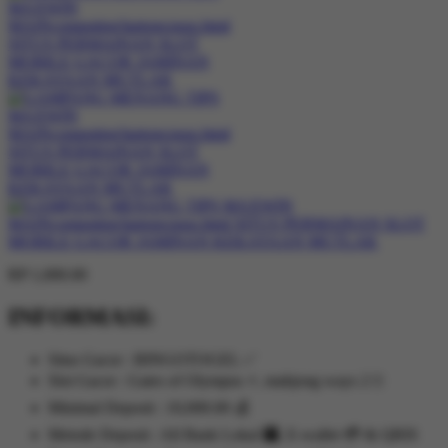
RP 1,000.00
INFORMASI:
Situs Gacor : BINGOTOGEL ✅
Slot Gacor : Gates of Olympus ⚡, mahjong ways 2 🀄
Minimal Deposit : 10,000.00 💰
Metode Deposit : All Bank Lokal 🏧, E-wallet 💳 & QRIS