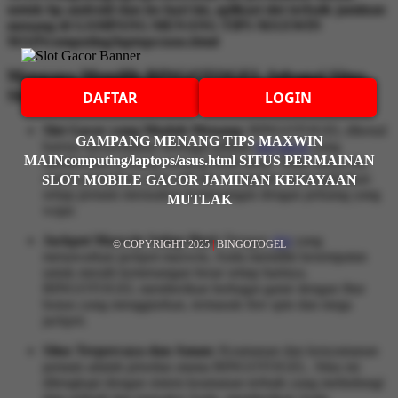
untuk hp android dan ios hari ini, aplikasi slot terbaik jaminan
menang di GAMPANG MENANG TIPS MAXWIN
MAINcomputing/laptops/asus.html
Mengapa Memilih BINGOTOGEL Sebagai Situs
Slot Gacor Hari Ini?
DAFTAR
LOGIN
Slot Gacor yang Mudah Menang:
BINGOTOGEL dikenal
GAMPANG MENANG TIPS MAXWIN
karena menyediakan berbagai pilihan
slot gacor
yang
MAINcomputing/laptops/asus.html SITUS PERMAINAN
memberikan peluang menang lebih besar. Tidak hanya itu,
sistem permainan yang adil dan transparan memungkinkan
SLOT MOBILE GACOR JAMINAN KEKAYAAN
setiap pemain merasakan kemenangan dengan peluang yang
MUTLAK
wajar.
Jackpot Maxwin Setiap Hari:
Dengan
slot
yang
© COPYRIGHT 2025
|
BINGOTOGEL
menawarkan jackpot maxwin, Anda memiliki kesempatan
untuk meraih kemenangan besar setiap harinya.
BINGOTOGEL memberikan berbagai game dengan fitur
bonus yang menggiurkan, termasuk free spin dan mega
jackpot.
Situs Terpercaya dan Aman:
Keamanan dan kenyamanan
pemain adalah prioritas utama BINGOTOGEL. Situs ini
dilengkapi dengan sistem keamanan terbaik yang melindungi