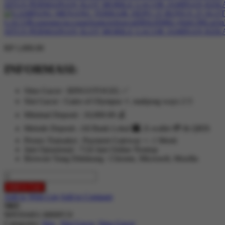
RP 1,000.00
INFORMASI:
Situs Gacor : BINGOTOGEL ✅
Slot Gacor : Gates of Olympus ⚡, mahjong ways 2 🀄
Minimal Deposit : 10,000.00 💰
Metode Deposit : All Bank Lokal 🏧, E-wallet 💳 & QRIS
Proses Transaksi : Payment Gateway +- 1 Menit
Jam Oprasional : 7/24 Jam Online Nontop
Browser Yang Didukung : Chrome, Microsoft, Mozilla
Add to Cart
Add to Wish List
Add to Compare
SKU
90NX04S1-M00FC0
Categories:
Slot
,
Slot Gacor
,
Situs Gacor