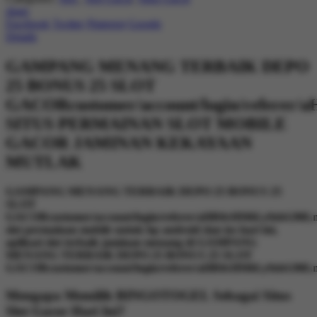
share
Facebook
Twitter
Pinterest
Google
Details
GAMPANG MENANG TERBAIK DEPO
25 BONUS 25 SLOT
GACORcustomer/account/login/refe
SITUS PERMAINAN SLOT MOBILE
GACOR JAMINAN KEKAYAAN
MUTLAK
GAMPANG MENANG TERBAIK DEPO 25 BONUS 25
SLOT
GACORcustomer/account/login/referer/aHR0cHM6Ly9z
slot permainan mobile untuk hp android dan ios hari ini,
aplikasi slot terbaik jaminan menang di GAMPANG
MENANG TERBAIK DEPO 25 BONUS 25 SLOT
GACORcustomer/account/login/referer/aHR0cHM6Ly9z
Mengapa Memilih BINGOTOGEL Sebagai Situs
Slot Gacor Hari Ini?