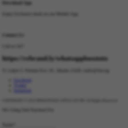
Download App
Enjoy Exclusive deals on our Mobile App
Contact Us
Call us 24/7
https://rebrand.ly/whatsappbosstoto
Jl. Letjen S. Parman Kav. 81, Jakarta 11420.
order@slot.ng
Facebook
Twitter
Instagram
COPYRIGHT © 2025 BINGOTOGEL SITUS GACOR. All Rights Reserved
We Using Safe Payment For
Name
*