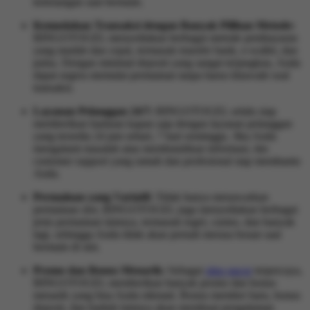
ketenangan saat bermain.
Kemudahan Transaksi dengan Banyak Pilihan Metode:
BINGOTOGEL menyediakan berbagai metode pembayaran
yang mudah dan cepat, termasuk transfer bank, e-wallet, dan
pulsa. Dengan minimal deposit yang sangat terjangkau, Anda
dapat segera memulai permainan tanpa harus khawatir soal
transaksi.
Layanan Pelanggan 24/7:
BINGOTOGEL selalu siap
memberikan bantuan kapan saja dengan layanan pelanggan
yang tersedia 24 jam sehari, 7 hari seminggu. Jika Anda
mengalami masalah atau membutuhkan informasi, tim
customer support yang ramah dan profesional siap membantu
Anda.
Permainan yang Variatif:
Tidak hanya menawarkan
permainan slot, BINGOTOGEL juga menyediakan berbagai
jenis permainan lainnya, termasuk togel, casino, dan banyak
lagi, sehingga Anda tidak akan pernah merasa bosan saat
bermain di sini.
Promo dan Bonus Menarik:
Sebagai
situs gacor
terpercaya,
BINGOTOGEL memberikan banyak promo dan bonus
menarik yang bisa Anda nikmati. Bonus member baru, bonus
deposit, dan hadiah lainnya akan membuat pengalaman