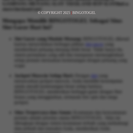
GAMPANG MENANG SLOT THAILAND RTP SLOTfind-a-
store/checkout/cart/
© COPYRIGHT 2025
|
BINGOTOGEL
Mengapa Memilih BINGOTOGEL Sebagai Situs
Slot Gacor Hari Ini?
Slot Gacor yang Mudah Menang:
BINGOTOGEL dikenal
karena menyediakan berbagai pilihan
slot gacor
yang
memberikan peluang menang lebih besar. Tidak hanya itu,
sistem permainan yang adil dan transparan memungkinkan
setiap pemain merasakan kemenangan dengan peluang yang
wajar.
Jackpot Maxwin Setiap Hari:
Dengan
slot
yang
menawarkan jackpot maxwin, Anda memiliki kesempatan
untuk meraih kemenangan besar setiap harinya.
BINGOTOGEL memberikan berbagai game dengan fitur
bonus yang menggiurkan, termasuk free spin dan mega
jackpot.
Situs Terpercaya dan Aman:
Keamanan dan kenyamanan
pemain adalah prioritas utama BINGOTOGEL. Situs ini
dilengkapi dengan sistem keamanan terbaik yang melindungi
data pribadi dan transaksi Anda, memberikan Anda