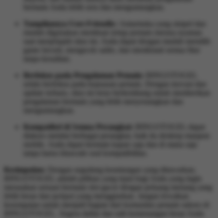
bermain Anda lebih seru dan menguntungkan.
Tampilannya User-Friendly:
Antarmuka yang simpel dan
mudah digunakan membuat setiap pemain merasa nyaman
saat menjelajahi situs ini. Anda dapat dengan mudah memilih
game favorit, mengecek saldo, dan menikmati semua fitur
tanpa kesulitan.
Berfokus pada Pengalaman Pemain:
BINGOTOGEL
selalu berfokus pada kepuasan pemain. Dengan inovasi dan
update terbaru, situs ini terus berkembang untuk memberikan
pengalaman bermain yang lebih menyenangkan dan
menguntungkan.
Kompatibel di Semua Perangkat:
BINGOTOGEL dapat
diakses melalui berbagai perangkat, baik itu desktop maupun
mobile. Anda dapat bermain kapan saja dan di mana saja
tanpa harus khawatir soal kompatibilitas.
Kesimpulan:
Dengan segudang keuntungan yang ditawarkan,
BINGOTOGEL adalah pilihan yang tepat bagi Anda yang ingin
merasakan sensasi bermain slot gacor dengan peluang menang yang
lebih besar dan jackpot yang menggiurkan. Jangan lewatkan
kesempatan untuk menjadi bagian dari komunitas pemain sukses di
BINGOTOGEL. Segera daftar dan raih kemenangan besar Anda