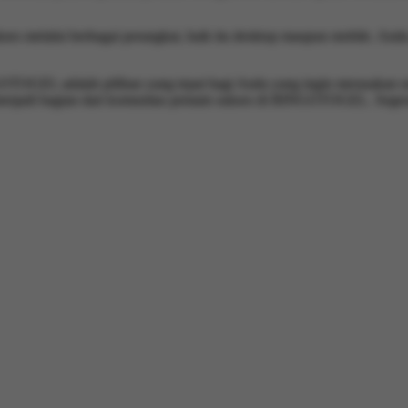
melalui berbagai perangkat, baik itu desktop maupun mobile. Anda d
GEL adalah pilihan yang tepat bagi Anda yang ingin merasakan sens
enjadi bagian dari komunitas pemain sukses di BINGOTOGEL. Segera d