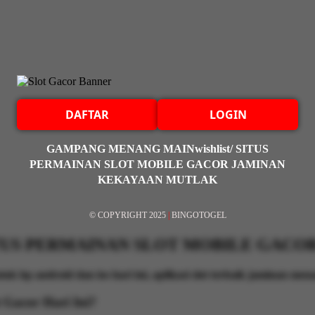
DAFTAR
LOGIN
GAMPANG MENANG MAINwishlist/ SITUS
PERMAINAN SLOT MOBILE GACOR JAMINAN
KEKAYAAN MUTLAK
© COPYRIGHT 2025
|
BINGOTOGEL
SITUS PERMAINAN SLOT MOBILE GAC
 hp android dan ios hari ini, aplikasi slot terbaik jamina
Gacor Hari Ini?