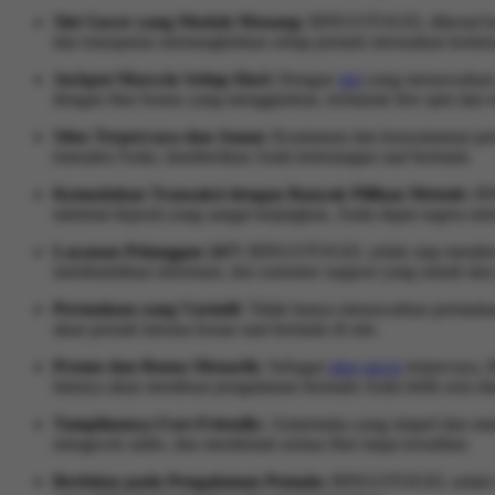
Slot Gacor yang Mudah Menang:
BINGOTOGEL dikenal kar
dan transparan memungkinkan setiap pemain merasakan kemen
Jackpot Maxwin Setiap Hari:
Dengan
slot
yang menawarkan 
dengan fitur bonus yang menggiurkan, termasuk free spin dan 
Situs Terpercaya dan Aman:
Keamanan dan kenyamanan pemai
transaksi Anda, memberikan Anda ketenangan saat bermain.
Kemudahan Transaksi dengan Banyak Pilihan Metode:
BI
minimal deposit yang sangat terjangkau, Anda dapat segera mem
Layanan Pelanggan 24/7:
BINGOTOGEL selalu siap memberika
membutuhkan informasi, tim customer support yang ramah dan
Permainan yang Variatif:
Tidak hanya menawarkan permainan
akan pernah merasa bosan saat bermain di sini.
Promo dan Bonus Menarik:
Sebagai
situs gacor
terpercaya,
lainnya akan membuat pengalaman bermain Anda lebih seru d
Tampilannya User-Friendly:
Antarmuka yang simpel dan mud
mengecek saldo, dan menikmati semua fitur tanpa kesulitan.
Berfokus pada Pengalaman Pemain:
BINGOTOGEL selalu ber