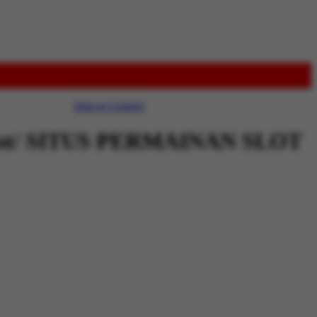
NLINE
Skip to Content
t/ SITUS PERMAINAN SLOT