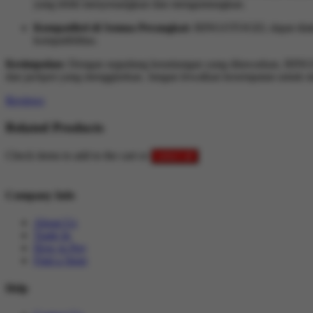
yang lebih menyenangkan dan menguntungkan.
Kompatibel di Semua Perangkat:
BINGOTOGEL dapat diakses 
kompatibilitas.
Kesimpulan:
Dengan segudang keuntungan yang ditawarkan, BINGOTO
dan jackpot yang menggiurkan. Jangan lewatkan kesempatan untuk m
Reviews
Related Products
Check items to add to the cart or
select all
Company Info
About Us
Trade In
How to Pay
Find a Store
Help