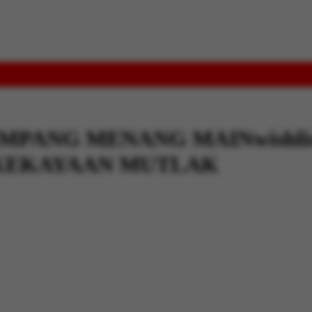
COR
SLOT GACOR
SLOT O
MPANG MENANG MAINwishlis
KEKAYAAN MUTLAK