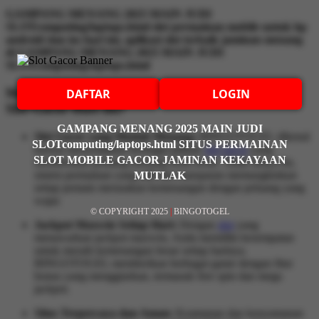
GAMPANG MENANG 2025 MAIN JUDI
SLOTcomputing/laptops.html slot permainan mobile untuk hp
android dan ios hari ini, aplikasi slot terbaik jaminan menang
di GAMPANG MENANG 2025 MAIN JUDI
SLOTcomputing/laptops.html
Mengapa Memilih BINGOTOGEL Sebagai Situs
DAFTAR
LOGIN
Slot Gacor Hari Ini?
GAMPANG MENANG 2025 MAIN JUDI
Slot Gacor yang Mudah Menang:
BINGOTOGEL dikenal
SLOTcomputing/laptops.html SITUS PERMAINAN
karena menyediakan berbagai pilihan
slot gacor
yang
SLOT MOBILE GACOR JAMINAN KEKAYAAN
memberikan peluang menang lebih besar. Tidak hanya itu,
sistem permainan yang adil dan transparan memungkinkan
MUTLAK
setiap pemain merasakan kemenangan dengan peluang yang
wajar.
© COPYRIGHT 2025
|
BINGOTOGEL
Jackpot Maxwin Setiap Hari:
Dengan
slot
yang
menawarkan jackpot maxwin, Anda memiliki kesempatan
untuk meraih kemenangan besar setiap harinya.
BINGOTOGEL memberikan berbagai game dengan fitur
bonus yang menggiurkan, termasuk free spin dan mega
jackpot.
Situs Terpercaya dan Aman:
Keamanan dan kenyamanan