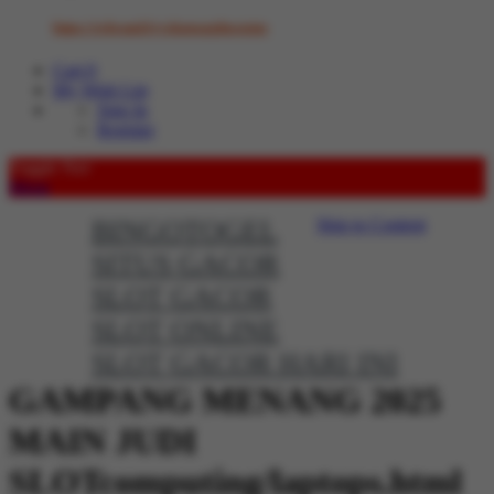
https://rebrand.ly/whatsappbosstoto
Cart
0
My Wish List
Sign In
Register
Toggle Nav
Menu
BINGOTOGEL
Skip to Content
SITUS GACOR
SLOT GACOR
SLOT ONLINE
SLOT GACOR HARI INI
GAMPANG MENANG 2025
MAIN JUDI
SLOTcomputing/laptops.html