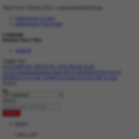
Situs Gacor Terbaru 2025 :
corporatesales@slot.ng
hidden
Store Locator
hidden
Track Your Order
Language
Default Store View
Android
Toggle Nav
Search
Search
Search
hidden
Call us 24/7