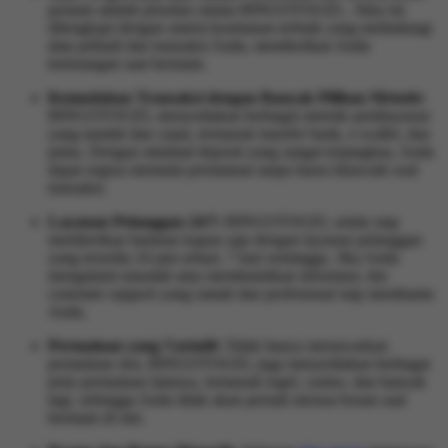
pemain adalah prioritas utama BINGOTOGEL. Situs ini
dilengkapi dengan sistem keamanan terbaik yang melindungi
data pribadi dan transaksi Anda, memberikan Anda
ketenangan saat bermain.
Kemudahan Transaksi dengan Banyak Pilihan Metode:
BINGOTOGEL menyediakan berbagai metode pembayaran
yang mudah dan cepat, termasuk transfer bank, e-wallet, dan
pulsa. Dengan minimal deposit yang sangat terjangkau, Anda
dapat segera memulai permainan tanpa harus khawatir soal
transaksi.
Layanan Pelanggan 24/7:
BINGOTOGEL selalu siap
memberikan bantuan kapan saja dengan layanan pelanggan
yang tersedia 24 jam sehari, 7 hari seminggu. Jika Anda
mengalami masalah atau membutuhkan informasi, tim
customer support yang ramah dan profesional siap membantu
Anda.
Permainan yang Variatif:
Tidak hanya menawarkan
permainan slot, BINGOTOGEL juga menyediakan berbagai
jenis permainan lainnya, termasuk togel, casino, dan banyak
lagi, sehingga Anda tidak akan pernah merasa bosan saat
bermain di sini.