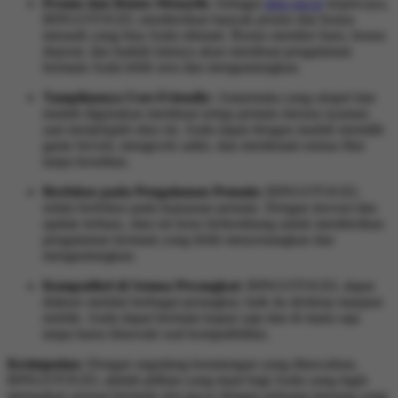
Promo dan Bonus Menarik:
Sebagai
situs gacor
terpercaya,
BINGOTOGEL memberikan banyak promo dan bonus
menarik yang bisa Anda nikmati. Bonus member baru, bonus
deposit, dan hadiah lainnya akan membuat pengalaman
bermain Anda lebih seru dan menguntungkan.
Tampilannya User-Friendly:
Antarmuka yang simpel dan
mudah digunakan membuat setiap pemain merasa nyaman
saat menjelajahi situs ini. Anda dapat dengan mudah memilih
game favorit, mengecek saldo, dan menikmati semua fitur
tanpa kesulitan.
Berfokus pada Pengalaman Pemain:
BINGOTOGEL
selalu berfokus pada kepuasan pemain. Dengan inovasi dan
update terbaru, situs ini terus berkembang untuk memberikan
pengalaman bermain yang lebih menyenangkan dan
menguntungkan.
Kompatibel di Semua Perangkat:
BINGOTOGEL dapat
diakses melalui berbagai perangkat, baik itu desktop maupun
mobile. Anda dapat bermain kapan saja dan di mana saja
tanpa harus khawatir soal kompatibilitas.
Kesimpulan:
Dengan segudang keuntungan yang ditawarkan,
BINGOTOGEL adalah pilihan yang tepat bagi Anda yang ingin
merasakan sensasi bermain slot gacor dengan peluang menang yang