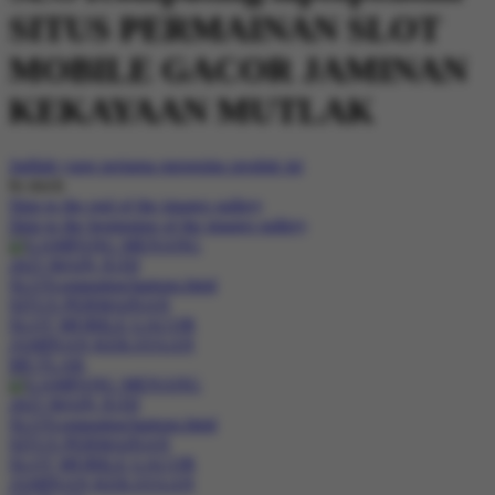
SITUS PERMAINAN SLOT
MOBILE GACOR JAMINAN
KEKAYAAN MUTLAK
Jadilah yang pertama mengulas produk ini
In stock
Skip to the end of the images gallery
Skip to the beginning of the images gallery