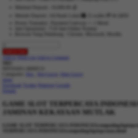
Minimal Deposit : 10,000.00 💰
Metode Deposit : All Bank Lokal 🏧, E-wallet 💳 & QRIS
Proses Transaksi : Payment Gateway +- 1 Menit
Jam Oprasional : 7/24 Jam Online Nontop
Browser Yang Didukung : Chrome, Microsoft, Mozilla
Add to Cart
Add to Wish List
Add to Compare
SKU
90NX04S1-M00FC0
Categories:
Slot
,
Slot Gacor
,
Situs Gacor
share
Facebook
Twitter
Pinterest
Google
Details
GAME SLOT TERPERCAYA INDONESIAco
JAMINAN KEKAYAAN MUTLAK
GAME SLOT TERPERCAYA INDONESIAcomputing/laptops/asus.html
TERPERCAYA INDONESIAcomputing/laptops/asus.html