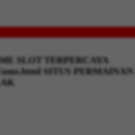
COR
SLOT GACOR
SLOT O
ME SLOT TERPERCAYA
ps/asus.html SITUS PERMAIN
LAK