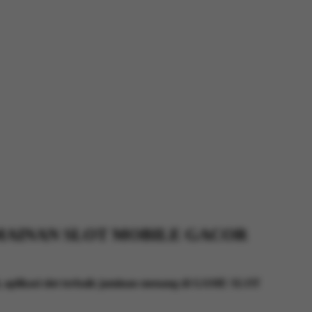
ERMAINAN SLOT MOBILE GACOR
aplikasi slot terbaik jaminan menang di GAME SLOT