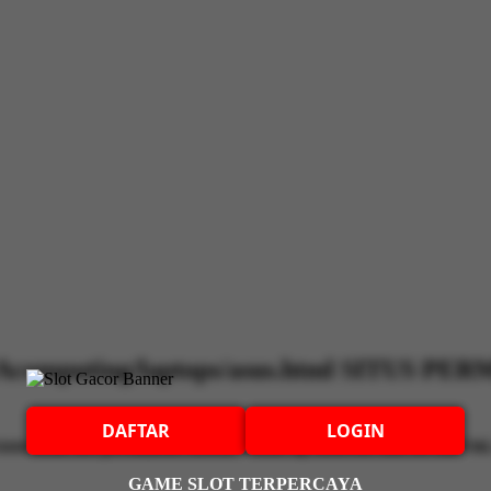
mputing/laptops/asus.html SITUS P
DAFTAR
LOGIN
 slot permainan mobile untuk hp android dan ios hari ini, 
GAME SLOT TERPERCAYA