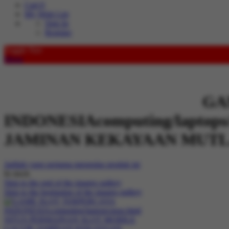
Cart
0
My Wish List
Sign In
Register
Toggle Nav
Menu
BINGOTOGEL
SITUS GA
SLOT GACOR HARI INI
GA
INDONESIAcomputing/lapto
JAMINAN KEKAYAAN MUT
Jadilah yang pertama mengulas produk ini
In stock
Skip to the end of the images gallery
Skip to the beginning of the images gallery