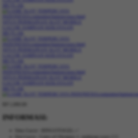
RP 1,000.00
INFORMASI:
Situs Gacor : BINGOTOGEL ✅
Slot Gacor : Gates of Olympus ⚡, mahjong ways 2 🀄