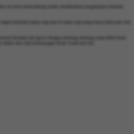
tus ini terus berkembang untuk memberikan pengalaman bermain
apat bermain kapan saja dan di mana saja tanpa harus khawatir soal
asi bermain slot gacor dengan peluang menang yang lebih besar
aftar dan raih kemenangan besar Anda hari ini!