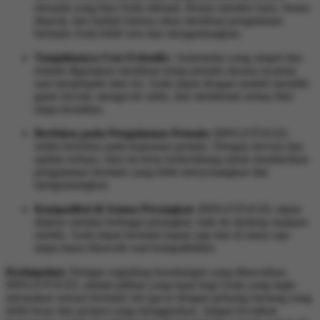
menarik yang bisa Anda nikmati. Bonus member baru, bonus
deposit, dan hadiah lainnya akan membuat pengalaman
bermain Anda lebih seru dan menguntungkan.
Tampilannya User-Friendly:
Antarmuka yang simpel dan
mudah digunakan membuat setiap pemain merasa nyaman
saat menjelajahi situs ini. Anda dapat dengan mudah memilih
game favorit, mengecek saldo, dan menikmati semua fitur
tanpa kesulitan.
Berfokus pada Pengalaman Pemain:
BINGOTOGEL
selalu berfokus pada kepuasan pemain. Dengan inovasi dan
update terbaru, situs ini terus berkembang untuk memberikan
pengalaman bermain yang lebih menyenangkan dan
menguntungkan.
Kompatibel di Semua Perangkat:
BINGOTOGEL dapat
diakses melalui berbagai perangkat, baik itu desktop maupun
mobile. Anda dapat bermain kapan saja dan di mana saja
tanpa harus khawatir soal kompatibilitas.
Kesimpulan:
Dengan segudang keuntungan yang ditawarkan,
BINGOTOGEL adalah pilihan yang tepat bagi Anda yang ingin
merasakan sensasi bermain slot gacor dengan peluang menang yang
lebih besar dan jackpot yang menggiurkan. Jangan lewatkan