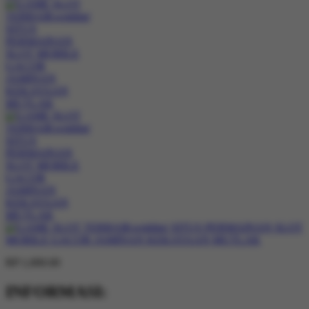
RP 1,000.00
INFORMASI: