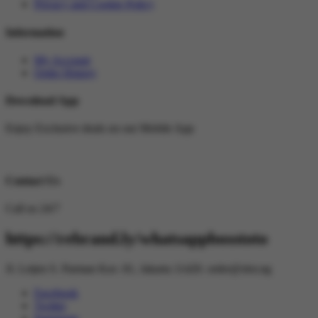
Privacy and Cookie Policy
Information
My Account
Order History
Download App
Enjoy Exclusive deals on our Mobile App
Contact Us
Call us 24/7
https://rebrand.ly/whatsappbosstoto
Jl. Letjen S. Parman Kav. 81, Jakarta 11420.
order@slot.ng
Facebook
Twitter