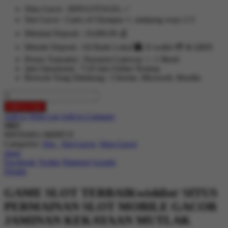
Situs Gacor : BINGOTOGEL ✅
Slot Gacor : Gates of Olympus ⚡, mahjong ways 2 🀄
Minimal Deposit : 10,000.00 💰
Metode Deposit : All Bank Lokal 🏧, E-wallet 💳 & QRIS
Proses Transaksi : Payment Gateway +- 1 Menit
Jam Oprasional : 7/24 Jam Online Nontop
Browser Yang Didukung : Chrome, Microsoft, Mozilla
Add to Cart
Add to Wish List
Add to Compare
SKU
90NX04S1-M00FC0
Categories:
Slot
,
Slot Gacor
,
Situs Gacor
share
Facebook
Twitter
Pinterest
Google
Details
GAME SLOT TERBAIKwishlist/ SITUS
PERMAINAN SLOT MOBILE GACOR
JAMINAN KEKAYAAN MUTLAK