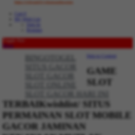
https://rebrand.ly/whatsappbosstoto
Cart
0
My Wish List
Sign In
Register
Toggle Nav
Menu
BINGOTOGEL
Skip to Content
SITUS GACOR
GAME
SLOT GACOR
SLOT
SLOT ONLINE
SLOT GACOR HARI INI
TERBAIKwishlist/ SITUS
PERMAINAN SLOT MOBILE
GACOR JAMINAN