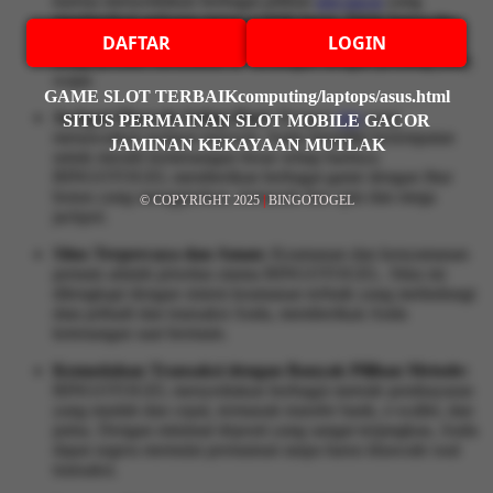
karena menyediakan berbagai pilihan
slot gacor
yang
memberikan peluang menang lebih besar. Tidak hanya itu,
DAFTAR
LOGIN
sistem permainan yang adil dan transparan memungkinkan
setiap pemain merasakan kemenangan dengan peluang yang
wajar.
GAME SLOT TERBAIKcomputing/laptops/asus.html
Jackpot Maxwin Setiap Hari:
Dengan
slot
yang
SITUS PERMAINAN SLOT MOBILE GACOR
menawarkan jackpot maxwin, Anda memiliki kesempatan
JAMINAN KEKAYAAN MUTLAK
untuk meraih kemenangan besar setiap harinya.
BINGOTOGEL memberikan berbagai game dengan fitur
bonus yang menggiurkan, termasuk free spin dan mega
© COPYRIGHT 2025
|
BINGOTOGEL
jackpot.
Situs Terpercaya dan Aman:
Keamanan dan kenyamanan
pemain adalah prioritas utama BINGOTOGEL. Situs ini
dilengkapi dengan sistem keamanan terbaik yang melindungi
data pribadi dan transaksi Anda, memberikan Anda
ketenangan saat bermain.
Kemudahan Transaksi dengan Banyak Pilihan Metode:
BINGOTOGEL menyediakan berbagai metode pembayaran
yang mudah dan cepat, termasuk transfer bank, e-wallet, dan
pulsa. Dengan minimal deposit yang sangat terjangkau, Anda
dapat segera memulai permainan tanpa harus khawatir soal
transaksi.