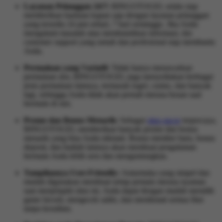
Layanan Pelanggan 24/7:
BINGOTOGEL selalu siap
memberikan bantuan kapan saja dengan layanan pelanggan
yang tersedia 24 jam sehari, 7 hari seminggu. Jika Anda
mengalami masalah atau membutuhkan informasi, tim
customer support yang ramah dan profesional siap membantu
Anda.
Permainan yang Variatif:
Tidak hanya menawarkan
permainan slot, BINGOTOGEL juga menyediakan berbagai
jenis permainan lainnya, termasuk togel, casino, dan banyak
lagi, sehingga Anda tidak akan pernah merasa bosan saat
bermain di sini.
Promo dan Bonus Menarik:
Sebagai
situs gacor
terpercaya,
BINGOTOGEL memberikan banyak promo dan bonus
menarik yang bisa Anda nikmati. Bonus member baru, bonus
deposit, dan hadiah lainnya akan membuat pengalaman
bermain Anda lebih seru dan menguntungkan.
Tampilannya User-Friendly:
Antarmuka yang simpel dan
mudah digunakan membuat setiap pemain merasa nyaman
saat menjelajahi situs ini. Anda dapat dengan mudah memilih
game favorit, mengecek saldo, dan menikmati semua fitur
tanpa kesulitan.