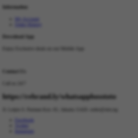
Information
My Account
Order History
Download App
Enjoy Exclusive deals on our Mobile App
Contact Us
Call us 24/7
https://rebrand.ly/whatsappbosstoto
Jl. Letjen S. Parman Kav. 81, Jakarta 11420.
order@slot.ng
Facebook
Twitter
Instagram