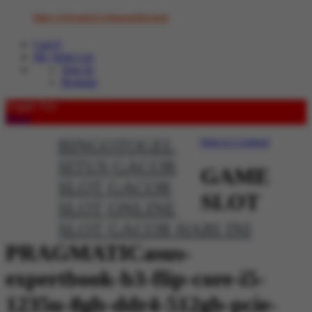
https://rebrand.ly/whatsappbosstoto
Cart
0
My Wish List
Sign In
Register
Toggle Nav
Menu
BINGOTOGEL
Skip to Content
SITUS GACOR
GAME
SLOT GACOR
SLOT
SLOT ONLINE
SLOT GACOR HARI INI
PRAGMATICasus-
expertbook-b3-flip-core-i5-
1235u-8gb-ddr4-512gb-pcie-