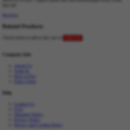
hari ini!
Reviews
Related Products
Check items to add to the cart or
select all
Company Info
About Us
Trade In
How to Pay
Find a Store
Help
Contact Us
FAQ
Warranty Policy
Privacy Policy
Privacy and Cookie Policy