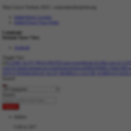
Situs Gacor Terbaru 2025 :
corporatesales@slot.ng
hidden
Store Locator
hidden
Track Your Order
Language
Default Store View
Android
Toggle Nav
Search
Search
Search
hidden
Call us 24/7