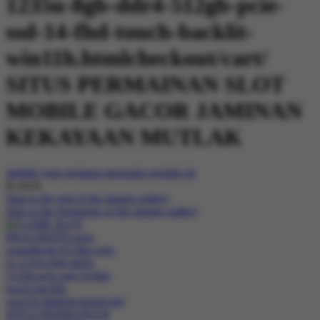
1235u-8gb-ddr4-512gb-pcie-
ssd-14-fhd-touch-backlit-
win11h.htmlcheckout/cart/
SITUS PERMAINAN SLOT
MOBILE GACOR JAMINAN
KEKAYAAN MUTLAK
Jadilah yang pertama mengulas produk ini
In stock
Skip to the end of the images gallery
Skip to the beginning of the images gallery