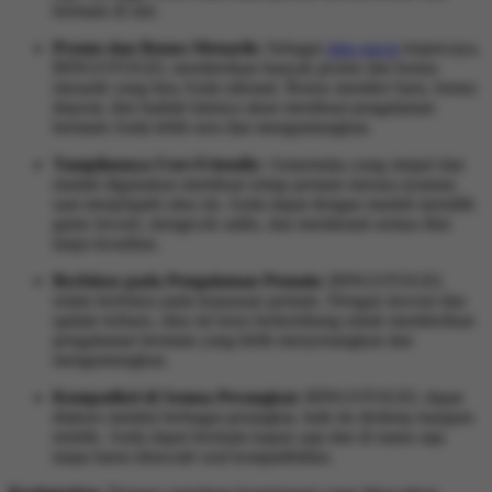
bermain di sini.
Promo dan Bonus Menarik:
Sebagai
situs gacor
terpercaya,
BINGOTOGEL memberikan banyak promo dan bonus
menarik yang bisa Anda nikmati. Bonus member baru, bonus
deposit, dan hadiah lainnya akan membuat pengalaman
bermain Anda lebih seru dan menguntungkan.
Tampilannya User-Friendly:
Antarmuka yang simpel dan
mudah digunakan membuat setiap pemain merasa nyaman
saat menjelajahi situs ini. Anda dapat dengan mudah memilih
game favorit, mengecek saldo, dan menikmati semua fitur
tanpa kesulitan.
Berfokus pada Pengalaman Pemain:
BINGOTOGEL
selalu berfokus pada kepuasan pemain. Dengan inovasi dan
update terbaru, situs ini terus berkembang untuk memberikan
pengalaman bermain yang lebih menyenangkan dan
menguntungkan.
Kompatibel di Semua Perangkat:
BINGOTOGEL dapat
diakses melalui berbagai perangkat, baik itu desktop maupun
mobile. Anda dapat bermain kapan saja dan di mana saja
tanpa harus khawatir soal kompatibilitas.