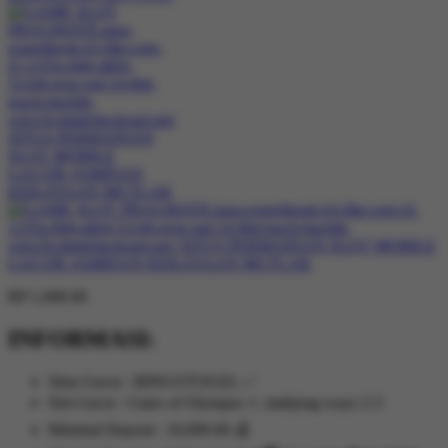
RP 1,000.00
INFORMASI:
Situs Gacor : BINGOTOGEL ✅
Slot Gacor : Gates of Olympus ⚡, mahjong ways 2 🀄
Minimal Deposit : 10,000.00 💰