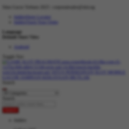
Situs Gacor Terbaru 2025 :
corporatesales@slot.ng
hidden
Store Locator
hidden
Track Your Order
Language
Default Store View
Android
Toggle Nav
Search
Search
Search
hidden