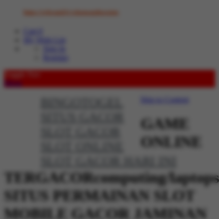
https://rebrand.ly/whatsappbosstoto
Cart
0
My Wish List
Sign In
Register
Toggle Nav
Menu
BINGOTOGEL
Skip to Content
SITUS GACOR
GAME
SLOT GACOR
ONLINE
SLOT ONLINE
SLOT GACOR HARI INI
TERGACORcomputing/laptops/
SITUS PERMAINAN SLOT
MOBILE GACOR JAMINAN