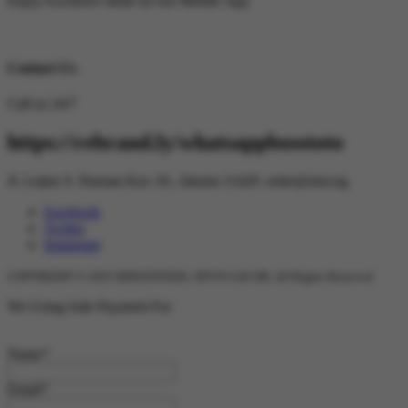
Enjoy Exclusive deals on our Mobile App
Contact Us
Call us 24/7
https://rebrand.ly/whatsappbosstoto
Jl. Letjen S. Parman Kav. 81, Jakarta 11420.
order@slot.ng
Facebook
Twitter
Instagram
COPYRIGHT © 2025 BINGOTOGEL SITUS GACOR. All Rights Reserved
We Using Safe Payment For
Name
*
Email
*