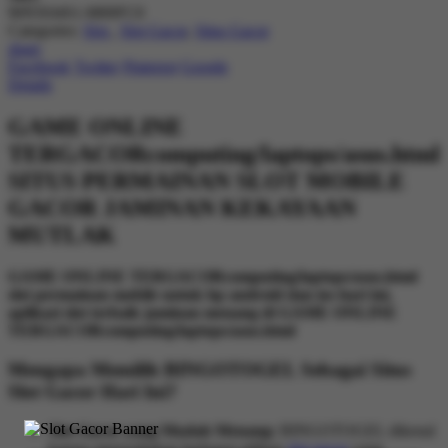
90NX04S1-M00FC0
Categories:
Slot
,
Slot Gacor
,
Situs Gacor
share
Facebook
Twitter
Pinterest
Google
Details
GAME ONLINE
TERGACORcomputing/laptops/asus.html
SITUS PERMAINAN SLOT MOBILE
GACOR JAMINAN KEKAYAAN
MUTLAK
GAME ONLINE TERGACORcomputing/laptops/asus.html
slot permainan mobile untuk hp android dan ios hari ini,
aplikasi slot terbaik jaminan menang di GAME ONLINE
TERGACORcomputing/laptops/asus.html
Mengapa Memilih BINGOTOGEL Sebagai Situs
Slot Gacor Hari Ini?
Slot Gacor yang Mudah Menang:
BINGOTOGEL dikenal