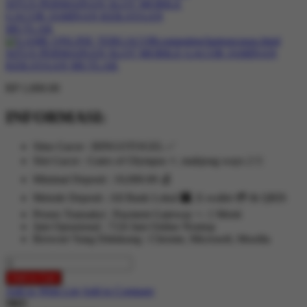
RP 1,000.00
INFORMASI:
Situs Gacor : BINGOTOGEL ✅
Slot Gacor : Gates of Olympus ⚡, mahjong ways 2 🀄
Minimal Deposit : 10,000.00 💰
Metode Deposit : All Bank Lokal 🏧, E-wallet 💳 & QRIS
Proses Transaksi : Payment Gateway +- 1 Menit
Jam Oprasional : 7/24 Jam Online Nontop
Browser Yang Didukung : Chrome, Microsoft, Mozilla
Add to Cart
Add to Wish List
Add to Compare
SKU