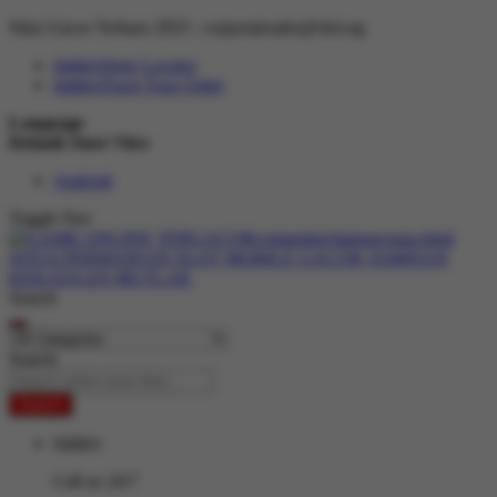
Situs Gacor Terbaru 2025 :
corporatesales@slot.ng
hidden
Store Locator
hidden
Track Your Order
Language
Default Store View
Android
Toggle Nav
Search
Search
Search
hidden
Call us 24/7