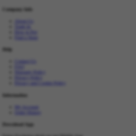
Company Info
About Us
Trade In
How to Pay
Find a Store
Help
Contact Us
FAQ
Warranty Policy
Privacy Policy
Privacy and Cookie Policy
Information
My Account
Order History
Download App