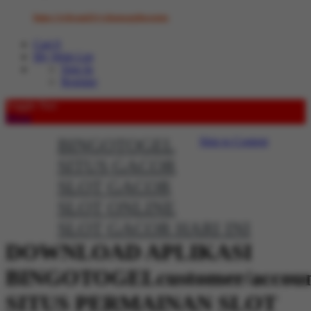
https://rebrand.ly/whatsappbosstoto
Cart
0
My Wish List
Sign In
Register
Toggle Nav
Menu
BINGOTOGEL
Skip to Content
SITUS GACOR
SLOT GACOR
SLOT ONLINE
SLOT GACOR HARI INI
DOWNLOAD APLIKASI
BINGOTOGELcustomer/accoun
SITUS PERMAINAN SLOT