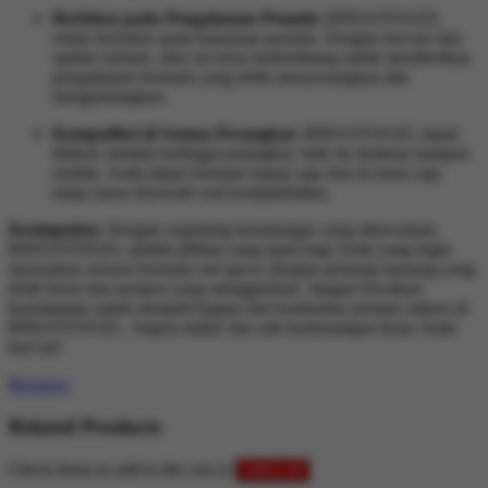
Berfokus pada Pengalaman Pemain:
BINGOTOGEL
selalu berfokus pada kepuasan pemain. Dengan inovasi dan
update terbaru, situs ini terus berkembang untuk memberikan
pengalaman bermain yang lebih menyenangkan dan
menguntungkan.
Kompatibel di Semua Perangkat:
BINGOTOGEL dapat
diakses melalui berbagai perangkat, baik itu desktop maupun
mobile. Anda dapat bermain kapan saja dan di mana saja
tanpa harus khawatir soal kompatibilitas.
Kesimpulan:
Dengan segudang keuntungan yang ditawarkan,
BINGOTOGEL adalah pilihan yang tepat bagi Anda yang ingin
merasakan sensasi bermain slot gacor dengan peluang menang yang
lebih besar dan jackpot yang menggiurkan. Jangan lewatkan
kesempatan untuk menjadi bagian dari komunitas pemain sukses di
BINGOTOGEL. Segera daftar dan raih kemenangan besar Anda
hari ini!
Reviews
Related Products
Check items to add to the cart or
select all