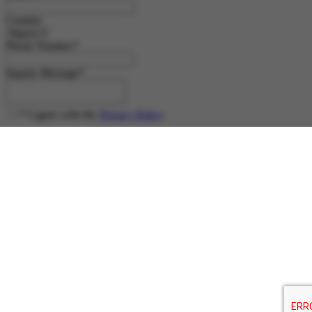
Country
Phone Number
*
Inquiry Message
*
*
I agree with the
Privacy Policy