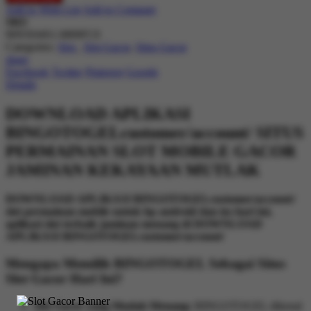
Add to Wish List
Add to Compare
SKU
90NX04S1-M00FC0
Categories:
Slot
,
Slot Gacor
,
Situs Gacor
share
Facebook
Twitter
Pinterest
Google
Details
DOWNLOAD APLIKASI
BINGOTOGELcustomer/account/ SITUS
PERMAINAN SLOT MOBILE GACOR
JAMINAN KEKAYAAN MUTLAK
DOWNLOAD APLIKASI BINGOTOGELcustomer/account/
slot permainan mobile untuk hp android dan ios hari ini,
aplikasi slot terbaik jaminan menang di DOWNLOAD
APLIKASI BINGOTOGELcustomer/account/
Mengapa Memilih BINGOTOGEL Sebagai Situs
Slot Gacor Hari Ini?
Slot Gacor yang Mudah Menang:
BINGOTOGEL dikenal