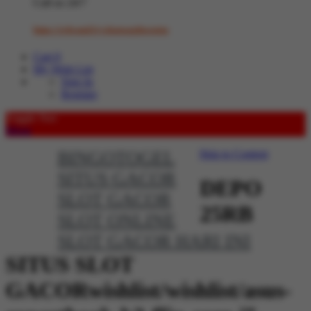
Call us 24/7
https://rebrand.ly/whatsappbosstoto
Cart
0
My Wish List
Sign In
Register
Toggle Nav
Menu
BINGOTOGEL
Skip to Content
SITUS GACOR
DEPO
SLOT GACOR
25RB
SLOT ONLINE
SLOT GACOR HARI INI
SITUS SLOT
GACORwishlist/wishlist/asus-