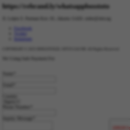
https://rebrand.ly/whatsappbosstoto
Jl. Letjen S. Parman Kav. 81, Jakarta 11420.
order@slot.ng
Facebook
Twitter
Instagram
COPYRIGHT © 2025 BINGOTOGEL SITUS GACOR. All Rights Reserved
We Using Safe Payment For
Name
*
Email
*
Country
Phone Number
*
Inquiry Message
*