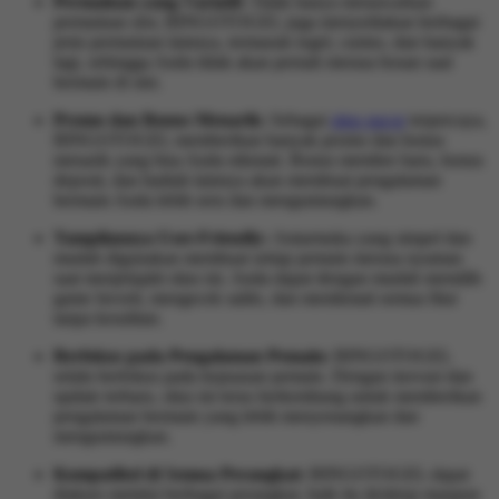
Permainan yang Variatif:
Tidak hanya menawarkan
permainan slot, BINGOTOGEL juga menyediakan berbagai
jenis permainan lainnya, termasuk togel, casino, dan banyak
lagi, sehingga Anda tidak akan pernah merasa bosan saat
bermain di sini.
Promo dan Bonus Menarik:
Sebagai
situs gacor
terpercaya,
BINGOTOGEL memberikan banyak promo dan bonus
menarik yang bisa Anda nikmati. Bonus member baru, bonus
deposit, dan hadiah lainnya akan membuat pengalaman
bermain Anda lebih seru dan menguntungkan.
Tampilannya User-Friendly:
Antarmuka yang simpel dan
mudah digunakan membuat setiap pemain merasa nyaman
saat menjelajahi situs ini. Anda dapat dengan mudah memilih
game favorit, mengecek saldo, dan menikmati semua fitur
tanpa kesulitan.
Berfokus pada Pengalaman Pemain:
BINGOTOGEL
selalu berfokus pada kepuasan pemain. Dengan inovasi dan
update terbaru, situs ini terus berkembang untuk memberikan
pengalaman bermain yang lebih menyenangkan dan
menguntungkan.
Kompatibel di Semua Perangkat:
BINGOTOGEL dapat
diakses melalui berbagai perangkat, baik itu desktop maupun