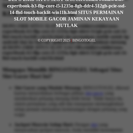
MOBILE GACOR JAMINAN
expertbook-b3-flip-core-i5-1235u-8gb-ddr4-512gb-pcie-ssd-
KEKAYAAN MUTLAK
14-fhd-touch-backlit-win11h.html SITUS PERMAINAN
SLOT MOBILE GACOR JAMINAN KEKAYAAN
MUTLAK
DEPO 25RB SITUS SLOT GACORwishlist/wishlist/asus-
expertbook-b3-flip-core-i5-1235u-8gb-ddr4-512gb-pcie-ssd-14-
fhd-touch-backlit-win11h.html slot permainan mobile untuk hp
© COPYRIGHT 2025
|
BINGOTOGEL
android dan ios hari ini, aplikasi slot terbaik jaminan menang
di DEPO 25RB SITUS SLOT GACORwishlist/wishlist/asus-
expertbook-b3-flip-core-i5-1235u-8gb-ddr4-512gb-pcie-ssd-14-
fhd-touch-backlit-win11h.html
Mengapa Memilih BINGOTOGEL Sebagai Situs
Slot Gacor Hari Ini?
Slot Gacor yang Mudah Menang:
BINGOTOGEL dikenal
karena menyediakan berbagai pilihan
slot gacor
yang
memberikan peluang menang lebih besar. Tidak hanya itu,
sistem permainan yang adil dan transparan memungkinkan
setiap pemain merasakan kemenangan dengan peluang yang
wajar.
Jackpot Maxwin Setiap Hari:
Dengan
slot
yang
menawarkan jackpot maxwin, Anda memiliki kesempatan