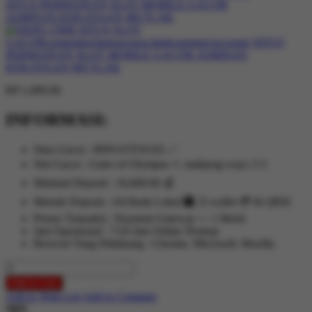
RP 1,000.00
INFORMASI:
Situs Gacor : BINGOTOGEL ✅
Slot Gacor : Gates of Olympus ⚡, mahjong ways 2 🀄
Minimal Deposit : 10,000.00 💰
Metode Deposit : All Bank Lokal 🏧, E-wallet 💳 & QRIS
Proses Transaksi : Payment Gateway +- 1 Menit
Jam Oprasional : 7/24 Jam Online Nontop
Browser Yang Didukung : Chrome, Microsoft, Mozilla
Add to Cart
Add to Wish List
Add to Compare
SKU