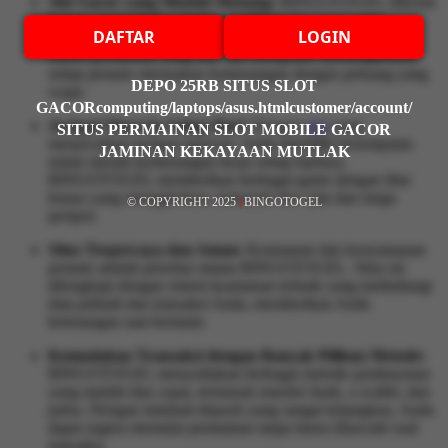
Slot Gacor yang Mudah Menang:
BINGOTOGEL dikenal
karena menyediakan berbagai pilihan
slot gacor
yang
DAFTAR
LOGIN
memberikan peluang menang lebih besar. Tidak hanya itu,
sistem permainan yang adil dan transparan memungkinkan
setiap pemain merasakan kemenangan dengan peluang yang
DEPO 25RB SITUS SLOT
wajar.
GACORcomputing/laptops/asus.htmlcustomer/account/
Jackpot Maxwin Setiap Hari:
Dengan
slot
yang
SITUS PERMAINAN SLOT MOBILE GACOR
menawarkan jackpot maxwin, Anda memiliki kesempatan
JAMINAN KEKAYAAN MUTLAK
untuk meraih kemenangan besar setiap harinya.
BINGOTOGEL memberikan berbagai game dengan fitur
bonus yang menggiurkan, termasuk free spin dan mega
© COPYRIGHT 2025
|
BINGOTOGEL
jackpot.
Situs Terpercaya dan Aman:
Keamanan dan kenyamanan
pemain adalah prioritas utama BINGOTOGEL. Situs ini
dilengkapi dengan sistem keamanan terbaik yang melindungi
data pribadi dan transaksi Anda, memberikan Anda
ketenangan saat bermain.
Kemudahan Transaksi dengan Banyak Pilihan Metode:
BINGOTOGEL menyediakan berbagai metode pembayaran
yang mudah dan cepat, termasuk transfer bank, e-wallet, dan
pulsa. Dengan minimal deposit yang sangat terjangkau, Anda
dapat segera memulai permainan tanpa harus khawatir soal
transaksi.