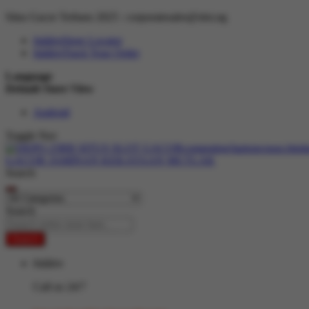
Situs Gacor Terbaru 2025 :
corporatesales@slot.ng
hidden
Store Locator
hidden
Track Your Order
Language
Default Store View
Android
Toggle Nav
Search
Search
Search
hidden
Call us 24/7