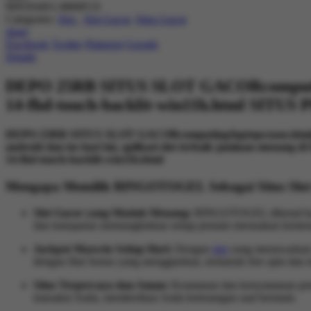
90NX04S1-M00FC0
Categories:
Slot
,
Slot Gacor
,
Situs Gacor
share
Facebook
Twitter
Pinterest
Google
Details
DEPO 25RB SITUS SLOT GACORcomputing/la
14-fhd-touch-backlit-win11h.html
DEPO 25RB SITUS SLOT GACORcomputing/laptops/asus.htmlasus-e
android dan ios hari ini, aplikasi slot terbaik jaminan mena
14-fhd-touch-backlit-win11h.html
Mengapa Memilih BINGOTOGEL Sebagai Situs Slot 
Slot Gacor yang Mudah Menang:
BINGOTOGEL dikenal kar
dan transparan memungkinkan setiap pemain merasakan kemen
Jackpot Maxwin Setiap Hari:
Dengan
slot
yang menawarkan 
dengan fitur bonus yang menggiurkan, termasuk free spin dan 
Situs Terpercaya dan Aman:
Keamanan dan kenyamanan pemai
transaksi Anda, memberikan Anda ketenangan saat bermain.