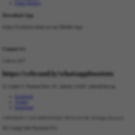
Order History
Download App
Enjoy Exclusive deals on our Mobile App
Contact Us
Call us 24/7
https://rebrand.ly/whatsappbosstoto
Jl. Letjen S. Parman Kav. 81, Jakarta 11420.
order@slot.ng
Facebook
Twitter
Instagram
COPYRIGHT © 2025 BINGOTOGEL SITUS GACOR. All Rights Reserved
We Using Safe Payment For