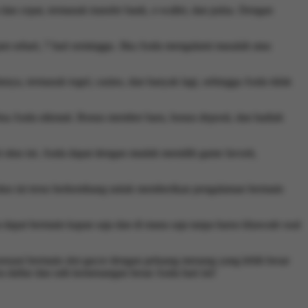
epat, termasuk transfer bank, e-wallet, dan pulsa. Dengan
 sehari, 7 hari seminggu. Jika Anda mengalami masalah atau
a, termasuk togel, casino, dan banyak lagi, sehingga Anda tidak
 Anda nikmati. Bonus member baru, bonus deposit, dan hadiah
situs ini. Anda dapat dengan mudah memilih game favorit,
tus ini terus berkembang untuk memberikan pengalaman bermain
apat bermain kapan saja dan di mana saja tanpa harus khawatir soal
asi bermain slot gacor dengan peluang menang yang lebih besar
aftar dan raih kemenangan besar Anda hari ini!