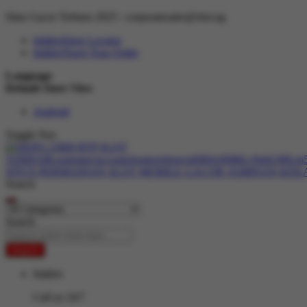
Situs Gacor Terbaru 2025 :
corporatesales@slot.ng
hidden
Store Locator
hidden
Track Your Order
Language
Default Store View
Android
Toggle Nav
Search
Search
Search
hidden
Call us 24/7