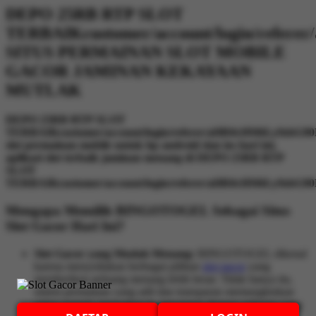
DEPO 25RB RTP SLOT
TERBAIKcustomer/account/login/ref
SITUS PERMAINAN SLOT MOBILE
GACOR JAMINAN KEKAYAAN
MUTLAK
DEPO 25RB RTP SLOT
TERBAIKcustomer/account/login/referer/aHR0cHM6Ly9
slot permainan mobile untuk hp android dan ios hari ini,
aplikasi slot terbaik jaminan menang di DEPO 25RB RTP
SLOT
TERBAIKcustomer/account/login/referer/aHR0cHM6Ly9
Mengapa Memilih BINGOTOGEL Sebagai Situs
Slot Gacor Hari Ini?
Slot Gacor yang Mudah Menang:
BINGOTOGEL dikenal
karena menyediakan berbagai pilihan
slot gacor
yang
memberikan peluang menang lebih besar. Tidak hanya itu,
sistem permainan yang adil dan transparan memungkinkan
setiap pemain merasakan kemenangan dengan peluang yang