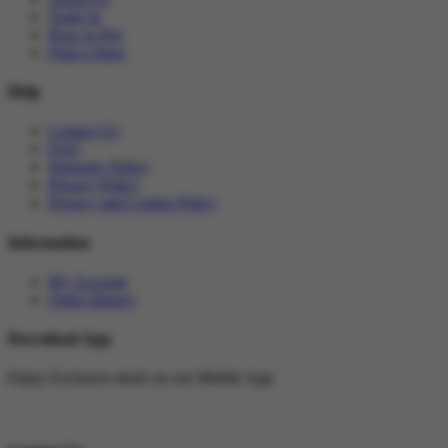
Trade In
How to Pay
Find a Store
Help
Contact Us
FAQ
Warranty Policy
Privacy Policy
Privacy and Cookie Policy
Information
My Account
Order History
Download App
Enjoy Exclusive deals on our Mobile App