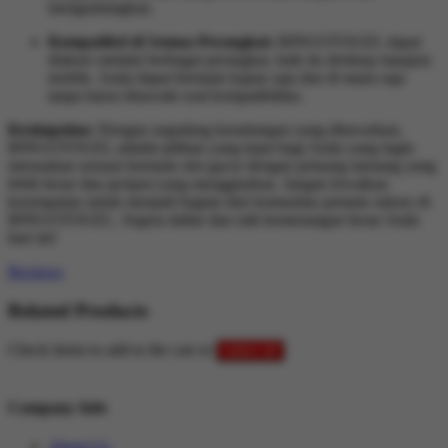
menguntungkan.
Kompatibel di Semua Perangkat:
BINGOTOGEL dapat
diakses melalui berbagai perangkat, baik itu desktop maupun
mobile. Anda dapat bermain kapan saja dan di mana saja
tanpa harus khawatir soal kompatibilitas.
Kesimpulan:
Dengan segudang keuntungan yang ditawarkan,
BINGOTOGEL adalah pilihan yang tepat bagi Anda yang ingin
merasakan sensasi bermain slot gacor dengan peluang menang yang
lebih besar dan jackpot yang menggiurkan. Jangan lewatkan
kesempatan untuk menjadi bagian dari komunitas pemain sukses di
BINGOTOGEL. Segera daftar dan raih kemenangan besar Anda
hari ini!
Reviews
Related Products
Check items to add to the cart or
select all
Company Info
About Us