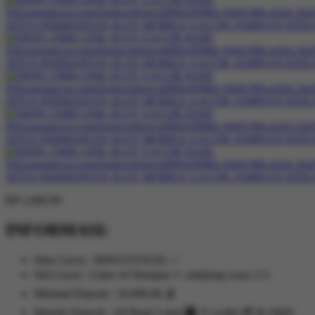
RP 1,000.00
INFORMASI:
Situs Gacor : BINGOTOGEL ✅
Slot Gacor : Gates of Olympus ⚡, mahjong ways 2 🀄
Minimal Deposit : 10,000.00 💰
Metode Deposit : All Bank Lokal 🏧, E-wallet 💳 & QRIS