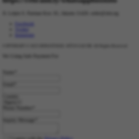
https://rebrand.ly/whatsappbosstoto
Jl. Letjen S. Parman Kav. 81, Jakarta 11420.
order@slot.ng
Facebook
Twitter
Instagram
COPYRIGHT © 2025 BINGOTOGEL SITUS GACOR. All Rights Reserved
We Using Safe Payment For
Name
*
Email
*
Country
Phone Number
*
Inquiry Message
*
*
I agree with the
Privacy Policy