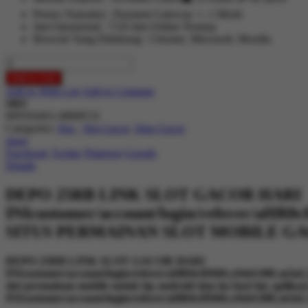
Proses Transaksi : Payment Gateway +- 1 Menit
Jam Oprasional : 7/24 Jam Online Nontop
Browser Yang Didukung : Chrome, Microsoft, Mozilla
Add to Cart
Add to Wish List
Add to Compare
SKU
90NX04S1-M00FC0
Categories:
Slot
,
Slot Gacor
,
Situs Gacor
share
Facebook
Twitter
Pinterest
Google
Details
DEPO 25RB LINK SLOT GACOR HARI
INIcustomer/account/login/refere
SITUS PERMAINAN SLOT MOBILE 
DEPO 25RB LINK SLOT GACOR HARI
INIcustomer/account/login/referer/aHR0cHM6Ly9zbG9
slot permainan mobile untuk hp android dan ios hari ini, a
INIcustomer/account/login/referer/aHR0cHM6Ly9zbG9