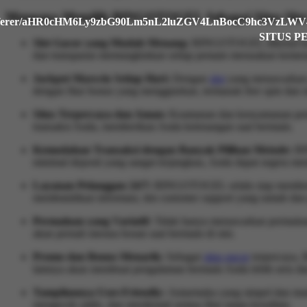
Mengapa Memilih BINGOTOGEL Sebagai Situs Slot 
gin/referer/aHR0cHM6Ly9zbG90Lm5nL2luZGV4LnBocC9hc3
SITUS 
Slot Gacor yang Mudah Menang:
BINGOTOGEL dikenal kar
dan transparan memungkinkan setiap pemain merasakan kemen
Jackpot Maxwin Setiap Hari:
Dengan
slot
yang menawarkan 
dengan fitur bonus yang menggiurkan, termasuk free spin dan 
Situs Terpercaya dan Aman:
Keamanan dan kenyamanan pemai
transaksi Anda, memberikan Anda ketenangan saat bermain.
Kemudahan Transaksi dengan Banyak Pilihan Metode:
BI
minimal deposit yang sangat terjangkau, Anda dapat segera mem
Layanan Pelanggan 24/7:
BINGOTOGEL selalu siap memberika
membutuhkan informasi, tim customer support yang ramah dan
Permainan yang Variatif:
Tidak hanya menawarkan permainan
akan pernah merasa bosan saat bermain di sini.
Promo dan Bonus Menarik:
Sebagai
situs gacor
terpercaya,
lainnya akan membuat pengalaman bermain Anda lebih seru d
Tampilannya User-Friendly:
Antarmuka yang simpel dan mud
mengecek saldo, dan menikmati semua fitur tanpa kesulitan.