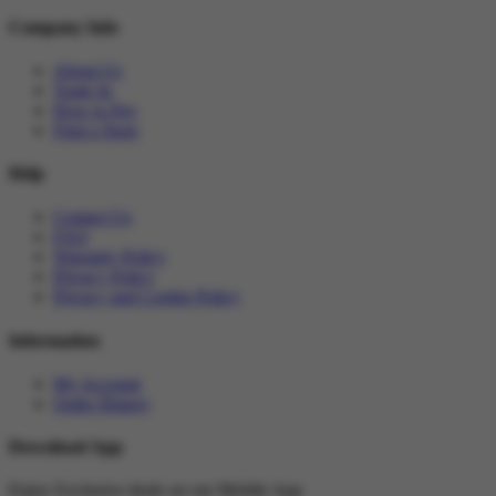
Company Info
About Us
Trade In
How to Pay
Find a Store
Help
Contact Us
FAQ
Warranty Policy
Privacy Policy
Privacy and Cookie Policy
Information
My Account
Order History
Download App
Enjoy Exclusive deals on our Mobile App