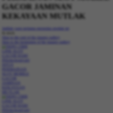
GACOR JAMINAN
KEKAYAAN MUTLAK
Jadilah yang pertama mengulas produk ini
In stock
Skip to the end of the images gallery
Skip to the beginning of the images gallery