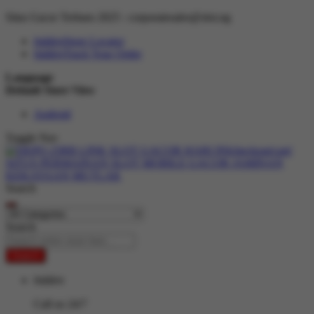
Situs Gacor Terbaru 2025 :
corporatesales@slot.ng
hidden
Store Locator
hidden
Track Your Order
Language
Default Store View
Android
Toggle Nav
Search
Search
Search
hidden
Call us 24/7