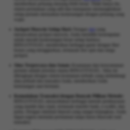
memberikan peluang menang lebih besar. Tidak hanya itu,
sistem permainan yang adil dan transparan memungkinkan
setiap pemain merasakan kemenangan dengan peluang yang
wajar.
Jackpot Maxwin Setiap Hari:
Dengan
slot
yang
menawarkan jackpot maxwin, Anda memiliki kesempatan
untuk meraih kemenangan besar setiap harinya.
BINGOTOGEL memberikan berbagai game dengan fitur
bonus yang menggiurkan, termasuk free spin dan mega
jackpot.
Situs Terpercaya dan Aman:
Keamanan dan kenyamanan
pemain adalah prioritas utama BINGOTOGEL. Situs ini
dilengkapi dengan sistem keamanan terbaik yang melindungi
data pribadi dan transaksi Anda, memberikan Anda
ketenangan saat bermain.
Kemudahan Transaksi dengan Banyak Pilihan Metode:
BINGOTOGEL menyediakan berbagai metode pembayaran
yang mudah dan cepat, termasuk transfer bank, e-wallet, dan
pulsa. Dengan minimal deposit yang sangat terjangkau, Anda
dapat segera memulai permainan tanpa harus khawatir soal
transaksi.