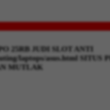
COR
SLOT GACOR
SLOT O
PO 25RB JUDI SLOT ANTI
uting/laptops/asus.html SIT
AN MUTLAK