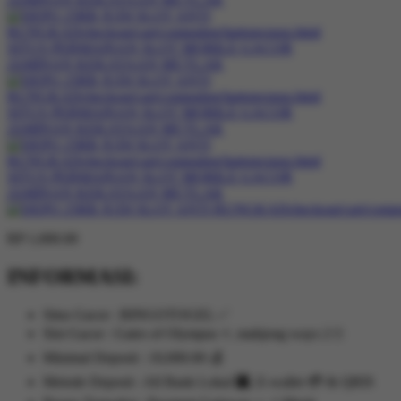
RP 1,000.00
INFORMASI:
Situs Gacor : BINGOTOGEL ✅
Slot Gacor : Gates of Olympus ⚡, mahjong ways 2 🀄
Minimal Deposit : 10,000.00 💰
Metode Deposit : All Bank Lokal 🏧, E-wallet 💳 & QRIS