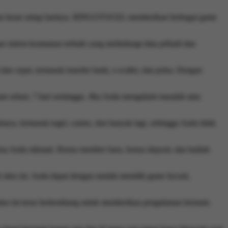
an besar setiap harinya. BINGOTOGEL memberikan berbagai game
sistem keamanan terbaik yang melindungi data pribadi dan
epat, termasuk transfer bank, e-wallet, dan pulsa. Dengan
 sehari, 7 hari seminggu. Jika Anda mengalami masalah atau
a, termasuk togel, casino, dan banyak lagi, sehingga Anda tidak
 Anda nikmati. Bonus member baru, bonus deposit, dan hadiah
situs ini. Anda dapat dengan mudah memilih game favorit,
tus ini terus berkembang untuk memberikan pengalaman bermain