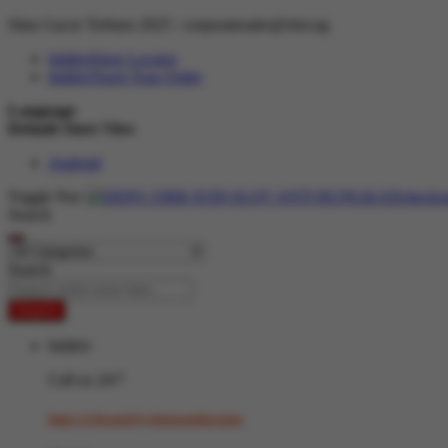
Situs Gacor Terbaru 2025 :
corporatesales@slot.ng
hidden
Store Locator
hidden
Track Your Order
Language
Default Store View
Android
Toggle Nav
Search
Search
Search
hidden
Call us 24/7
https://rebrand.ly/whatsappbosstoto