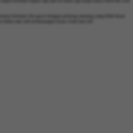
apat bermain kapan saja dan di mana saja tanpa harus khawatir soal
asi bermain slot gacor dengan peluang menang yang lebih besar
aftar dan raih kemenangan besar Anda hari ini!