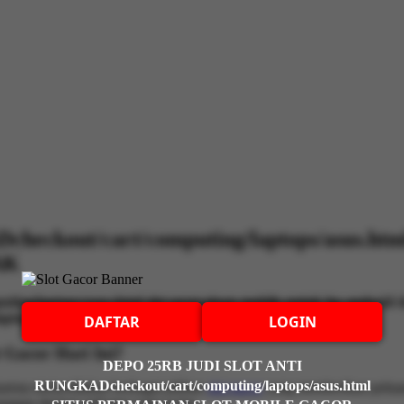
eckout/cart/computing/laptops/asus.
AK
ptops/asus.html slot permainan mobile untuk hp android dan i
tops/asus.html
DAFTAR
LOGIN
Gacor Hari Ini?
DEPO 25RB JUDI SLOT ANTI
RUNGKADcheckout/cart/computing/laptops/asus.html
ena menyediakan berbagai pilihan
slot gacor
yang memberikan peluang
angan dengan peluang yang wajar.