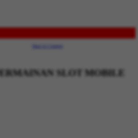
NLINE
Skip to Content
US PERMAINAN SLOT MOBILE