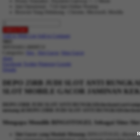
Proses Transaksi : Payment Gateway +- 1 Menit
Jam Oprasional : 7/24 Jam Online Nontop
Browser Yang Didukung : Chrome, Microsoft, Mozilla
Add to Cart
Add to Wish List
Add to Compare
SKU
90NX04S1-M00FC0
Categories:
Slot
,
Slot Gacor
,
Situs Gacor
share
Facebook
Twitter
Pinterest
Google
Details
DEPO 25RB JUDI SLOT ANTI RUNGKADche
SLOT MOBILE GACOR JAMINAN KE
DEPO 25RB JUDI SLOT ANTI RUNGKADcheckout/cart/computing/lap
menang di DEPO 25RB JUDI SLOT ANTI RUNGKADcheckout/cart
Mengapa Memilih BINGOTOGEL Sebagai Situs Slot 
R
Slot Gacor yang Mudah Menang:
BINGOTOGEL dikenal kar
dan transparan memungkinkan setiap pemain merasakan kemen