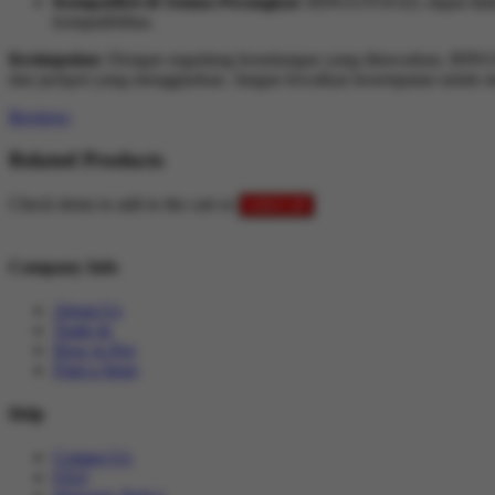
Kompatibel di Semua Perangkat:
BINGOTOGEL dapat diakses 
kompatibilitas.
Kesimpulan:
Dengan segudang keuntungan yang ditawarkan, BINGOTO
dan jackpot yang menggiurkan. Jangan lewatkan kesempatan untuk m
Reviews
Related Products
Check items to add to the cart or
select all
Company Info
About Us
Trade In
How to Pay
Find a Store
Help
Contact Us
FAQ