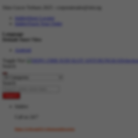
Situs Gacor Terbaru 2025 :
corporatesales@slot.ng
hidden
Store Locator
hidden
Track Your Order
Language
Default Store View
Android
Toggle Nav
Search
Search
Search
hidden
Call us 24/7
https://rebrand.ly/whatsappbosstoto