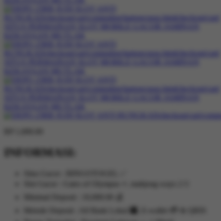
RP 1,000.00
INFORMASI:
Situs Gacor : BINGOTOGEL ✅
Slot Gacor : Gates of Olympus ⚡, mahjong ways 2 🀄
Minimal Deposit : 10,000.00 💰
Metode Deposit : All Bank Lokal 🏧, E-wallet 💳 & QRIS