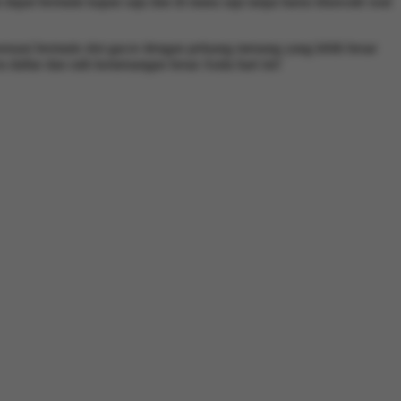
apat bermain kapan saja dan di mana saja tanpa harus khawatir soal
asi bermain slot gacor dengan peluang menang yang lebih besar
aftar dan raih kemenangan besar Anda hari ini!