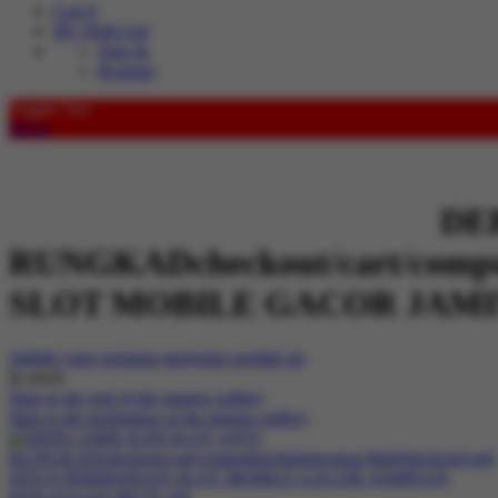
Cart
0
My Wish List
Sign In
Register
Toggle Nav
Menu
BINGOTOGEL
SITUS GA
SLOT GACOR HARI INI
DE
RUNGKADcheckout/cart/comput
SLOT MOBILE GACOR JAM
Jadilah yang pertama mengulas produk ini
In stock
Skip to the end of the images gallery
Skip to the beginning of the images gallery