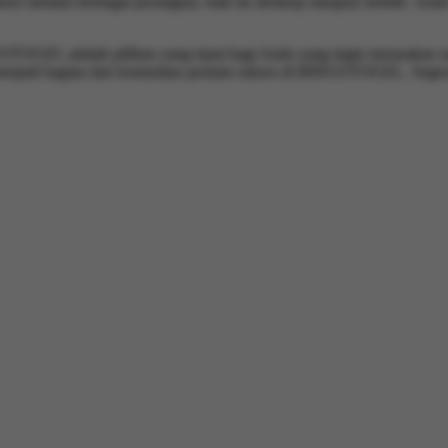
melalui berbagai perangkat, baik itu desktop maupun mobile. Anda d
GEL adalah pilihan yang tepat bagi Anda yang ingin merasakan sens
enjadi bagian dari komunitas pemain sukses di BINGOTOGEL. Segera d