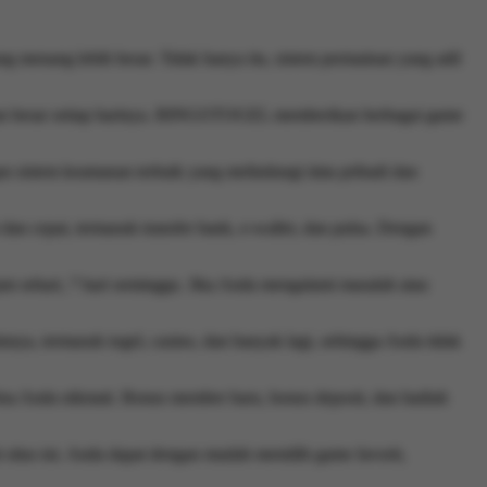
 menang lebih besar. Tidak hanya itu, sistem permainan yang adil
an besar setiap harinya. BINGOTOGEL memberikan berbagai game
sistem keamanan terbaik yang melindungi data pribadi dan
epat, termasuk transfer bank, e-wallet, dan pulsa. Dengan
 sehari, 7 hari seminggu. Jika Anda mengalami masalah atau
a, termasuk togel, casino, dan banyak lagi, sehingga Anda tidak
 Anda nikmati. Bonus member baru, bonus deposit, dan hadiah
situs ini. Anda dapat dengan mudah memilih game favorit,