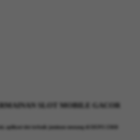
S PERMAINAN SLOT MOBILE GACOR
 aplikasi slot terbaik jaminan menang di DEPO 25RB