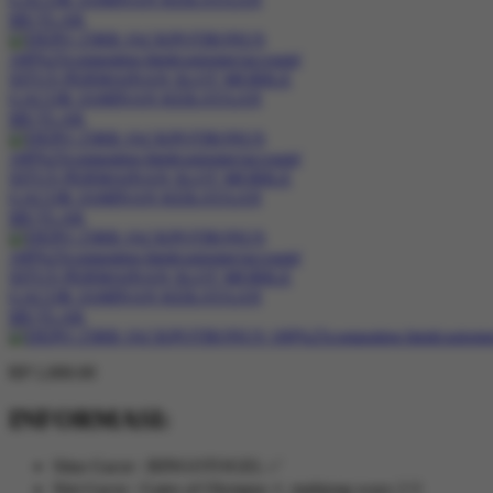
RP 1,000.00
INFORMASI:
Situs Gacor : BINGOTOGEL ✅
Slot Gacor : Gates of Olympus ⚡, mahjong ways 2 🀄