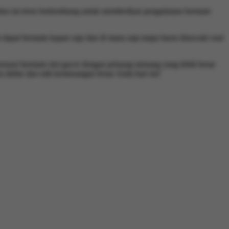
tus ini terus berkembang untuk memberikan pengalaman bermain
apat bermain kapan saja dan di mana saja tanpa harus khawatir soal
asi bermain slot gacor dengan peluang menang yang lebih besar
aftar dan raih kemenangan besar Anda hari ini!