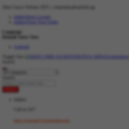
Situs Gacor Terbaru 2025 :
corporatesales@slot.ng
hidden
Store Locator
hidden
Track Your Order
Language
Default Store View
Android
Toggle Nav
Search
Search
Search
hidden
Call us 24/7
https://rebrand.ly/whatsappbosstoto