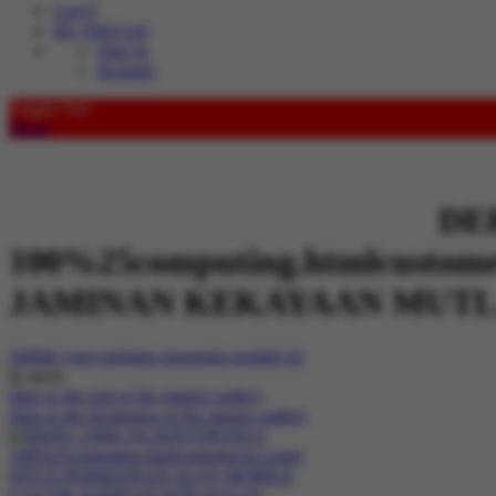
Cart
0
My Wish List
Sign In
Register
Toggle Nav
Menu
BINGOTOGEL
SITUS GA
SLOT GACOR HARI INI
DE
100%25computing.htmlcusto
JAMINAN KEKAYAAN MUT
Jadilah yang pertama mengulas produk ini
In stock
Skip to the end of the images gallery
Skip to the beginning of the images gallery