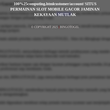
Gacor Hari Ini?
100%25computing.htmlcustomer/account/ SITUS
PERMAINAN SLOT MOBILE GACOR JAMINAN
ena menyediakan berbagai pilihan
slot gacor
yang memberikan peluang
KEKAYAAN MUTLAK
angan dengan peluang yang wajar.
jackpot maxwin, Anda memiliki kesempatan untuk meraih kemenang
© COPYRIGHT 2025
|
BINGOTOGEL
mega jackpot.
n adalah prioritas utama BINGOTOGEL. Situs ini dilengkapi dengan 
NGOTOGEL menyediakan berbagai metode pembayaran yang mudah dan c
ulai permainan tanpa harus khawatir soal transaksi.
n bantuan kapan saja dengan layanan pelanggan yang tersedia 24 jam
 profesional siap membantu Anda.
 slot, BINGOTOGEL juga menyediakan berbagai jenis permainan lainny
 BINGOTOGEL memberikan banyak promo dan bonus menarik yang bisa
an menguntungkan.
ah digunakan membuat setiap pemain merasa nyaman saat menjelajahi 