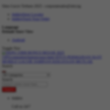
Situs Gacor Terbaru 2025 :
corporatesales@slot.ng
hidden
Store Locator
hidden
Track Your Order
Language
Default Store View
Android
Toggle Nav
Search
Search
Search
hidden
Call us 24/7