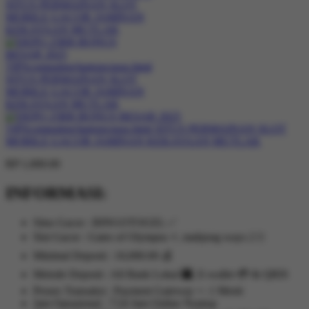
RP 1,000.00
INFORMASI:
Situs Gacor : BINGOTOGEL ✅
Slot Gacor : Gates of Olympus ⚡, mahjong ways 2 🀄
Minimal Deposit : 10,000.00 💰
Metode Deposit : All Bank Lokal 🏧, E-wallet 💳 & QRIS
Proses Transaksi : Payment Gateway +- 1 Menit
Jam Oprasional : 7/24 Jam Online Nontop