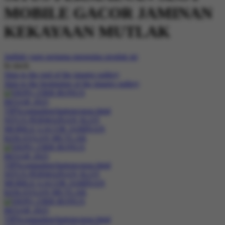
MOBILE GACOR JAMINAN
KEKAYAAN MUTLAK
Jadilah yang pertama mengulas produk ini
In stock
Skip to the end of the images gallery
Skip to the beginning of the images gallery