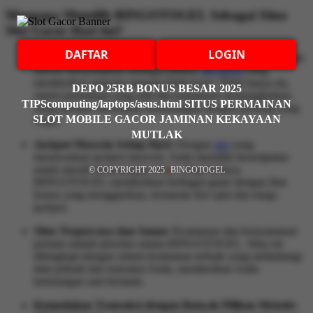
Mengapa Memilih BINGOTOGEL Sebagai Situs
Slot Gacor Hari Ini?
DAFTAR
LOGIN
Slot Gacor yang Mudah Menang:
BINGOTOGEL dikenal
karena menyediakan berbagai pilihan
slot gacor
yang
memberikan peluang menang lebih besar. Tidak hanya itu,
DEPO 25RB BONUS BESAR 2025
sistem permainan yang adil dan transparan memungkinkan
TIPScomputing/laptops/asus.html SITUS PERMAINAN
setiap pemain merasakan kemenangan dengan peluang yang
SLOT MOBILE GACOR JAMINAN KEKAYAAN
wajar.
MUTLAK
Jackpot Maxwin Setiap Hari:
Dengan
slot
yang
menawarkan jackpot maxwin, Anda memiliki kesempatan
untuk meraih kemenangan besar setiap harinya.
© COPYRIGHT 2025
|
BINGOTOGEL
BINGOTOGEL memberikan berbagai game dengan fitur
bonus yang menggiurkan, termasuk free spin dan mega
jackpot.
Situs Terpercaya dan Aman:
Keamanan dan kenyamanan
pemain adalah prioritas utama BINGOTOGEL. Situs ini
dilengkapi dengan sistem keamanan terbaik yang melindungi
data pribadi dan transaksi Anda, memberikan Anda
ketenangan saat bermain.
Kemudahan Transaksi dengan Banyak Pilihan Metode: