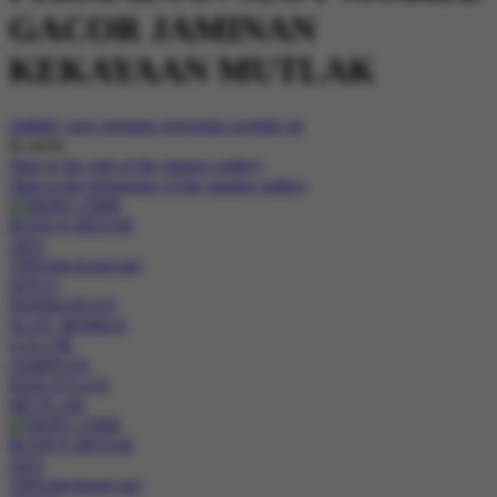
GACOR JAMINAN
KEKAYAAN MUTLAK
Jadilah yang pertama mengulas produk ini
In stock
Skip to the end of the images gallery
Skip to the beginning of the images gallery