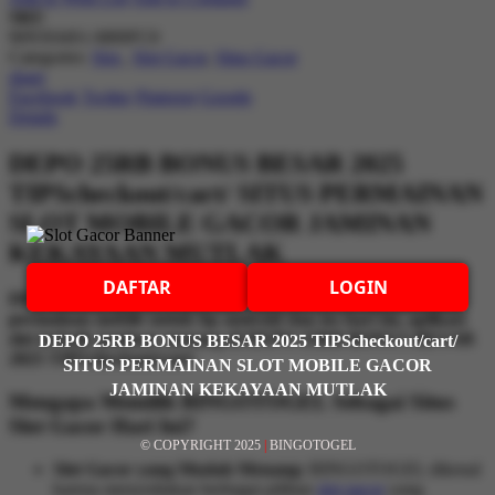
SKU
90NX04S1-M00FC0
Categories:
Slot
,
Slot Gacor
,
Situs Gacor
share
Facebook
Twitter
Pinterest
Google
Details
DEPO 25RB BONUS BESAR 2025
TIPScheckout/cart/ SITUS PERMAINAN
SLOT MOBILE GACOR JAMINAN
KEKAYAAN MUTLAK
DAFTAR
LOGIN
DEPO 25RB BONUS BESAR 2025 TIPScheckout/cart/ slot
permainan mobile untuk hp android dan ios hari ini, aplikasi
slot terbaik jaminan menang di DEPO 25RB BONUS BESAR
DEPO 25RB BONUS BESAR 2025 TIPScheckout/cart/
2025 TIPScheckout/cart/
SITUS PERMAINAN SLOT MOBILE GACOR
JAMINAN KEKAYAAN MUTLAK
Mengapa Memilih BINGOTOGEL Sebagai Situs
Slot Gacor Hari Ini?
© COPYRIGHT 2025
|
BINGOTOGEL
Slot Gacor yang Mudah Menang:
BINGOTOGEL dikenal
karena menyediakan berbagai pilihan
slot gacor
yang