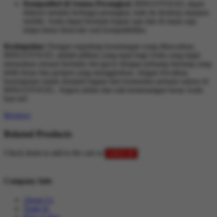
Kompatibel di Semua Perangkat:
BINGOTOGEL dapat
diakses melalui berbagai perangkat, baik itu desktop maupun
mobile. Anda dapat bermain kapan saja dan di mana saja
tanpa harus khawatir soal kompatibilitas.
Kesimpulan:
Dengan segudang keuntungan yang ditawarkan,
BINGOTOGEL adalah pilihan yang tepat bagi Anda yang ingin
merasakan sensasi bermain slot gacor dengan peluang menang yang
lebih besar dan jackpot yang menggiurkan. Jangan lewatkan
kesempatan untuk menjadi bagian dari komunitas pemain sukses di
BINGOTOGEL. Segera daftar dan raih kemenangan besar Anda
hari ini!
Reviews
Related Products
Check items to add to the cart or
select all
Company Info
About Us
Trade In