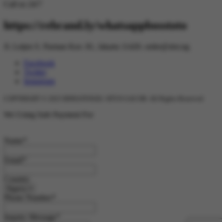
Call us 24/7
https://rebrand.ly/whatsappbosstoto
Jl. Letjen S. Parman Kav. 81, Jakarta 11420.
order@slot.ng
Facebook
Twitter
Instagram
COPYRIGHT © 2025 BINGOTOGEL SITUS GACOR. All Rights Reserved
We Using Safe Payment For
Name
*
Email
*
Country
Phone Number
*
Inquiry Message
*