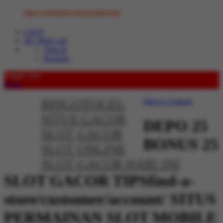
https://rebrand.ly/whatsappbosstoto
Cart
0
My Wish List
Sign In
Register
Toggle Nav
Menu
BINGOTOGEL
Skip to Content
SITUS GACOR
DEPO 25
SLOT GACOR
BONUS 25
SLOT ONLINE
SLOT GACOR HARI INI
SLOT GACOR TIPSfind-a-
store/customer/account/ SITUS
PERMAINAN SLOT MOBILE