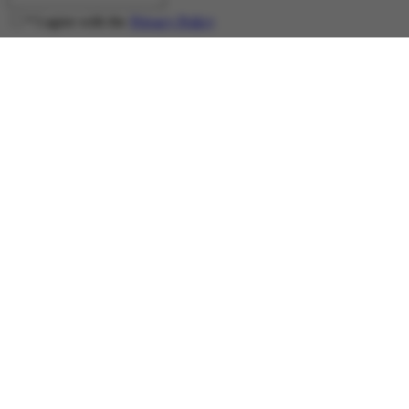
*
I agree with the
Privacy Policy