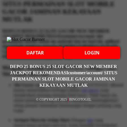
SITUS PERMAINAN SLOT MOBILE
GACOR JAMINAN KEKAYAAN
MUTLAK
DEPO 25 BONUS 25 SLOT GACOR NEW MEMBER
JACKPOT REKOMENDASIcustomer/account/ slot
permainan mobile untuk hp android dan ios hari ini, aplikasi
slot terbaik jaminan menang di DEPO 25 BONUS 25 SLOT
GACOR NEW MEMBER JACKPOT
DAFTAR
LOGIN
REKOMENDASIcustomer/account/
DEPO 25 BONUS 25 SLOT GACOR NEW MEMBER
Mengapa Memilih BINGOTOGEL Sebagai Situs
JACKPOT REKOMENDASIcustomer/account/ SITUS
Slot Gacor Hari Ini?
PERMAINAN SLOT MOBILE GACOR JAMINAN
Slot Gacor yang Mudah Menang:
BINGOTOGEL dikenal
KEKAYAAN MUTLAK
karena menyediakan berbagai pilihan
slot gacor
yang
memberikan peluang menang lebih besar. Tidak hanya itu,
© COPYRIGHT 2025
|
BINGOTOGEL
sistem permainan yang adil dan transparan memungkinkan
setiap pemain merasakan kemenangan dengan peluang yang
wajar.
Jackpot Maxwin Setiap Hari:
Dengan
slot
yang
menawarkan jackpot maxwin, Anda memiliki kesempatan