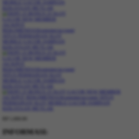
RP 1,000.00
INFORMASI: