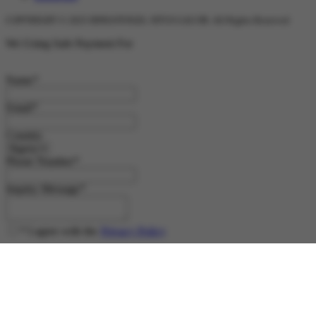
COPYRIGHT © 2025 BINGOTOGEL SITUS GACOR. All Rights Reserved
We Using Safe Payment For
Name
*
Email
*
Country
Phone Number
*
Inquiry Message
*
*
I agree with the
Privacy Policy