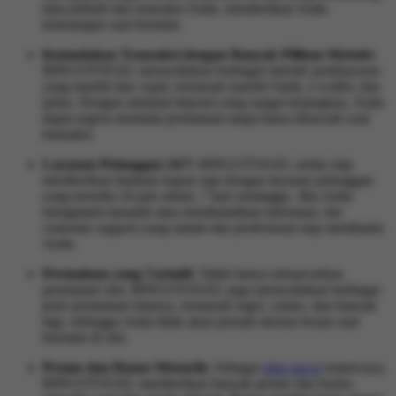
data pribadi dan transaksi Anda, memberikan Anda
ketenangan saat bermain.
Kemudahan Transaksi dengan Banyak Pilihan Metode:
BINGOTOGEL menyediakan berbagai metode pembayaran
yang mudah dan cepat, termasuk transfer bank, e-wallet, dan
pulsa. Dengan minimal deposit yang sangat terjangkau, Anda
dapat segera memulai permainan tanpa harus khawatir soal
transaksi.
Layanan Pelanggan 24/7:
BINGOTOGEL selalu siap
memberikan bantuan kapan saja dengan layanan pelanggan
yang tersedia 24 jam sehari, 7 hari seminggu. Jika Anda
mengalami masalah atau membutuhkan informasi, tim
customer support yang ramah dan profesional siap membantu
Anda.
Permainan yang Variatif:
Tidak hanya menawarkan
permainan slot, BINGOTOGEL juga menyediakan berbagai
jenis permainan lainnya, termasuk togel, casino, dan banyak
lagi, sehingga Anda tidak akan pernah merasa bosan saat
bermain di sini.
Promo dan Bonus Menarik:
Sebagai
situs gacor
terpercaya,
BINGOTOGEL memberikan banyak promo dan bonus