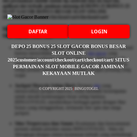
slot permainan mobile untuk hp android dan ios hari ini,
aplikasi slot terbaik jaminan menang di DEPO 25 BONUS 25
SLOT GACOR BONUS BESAR SLOT ONLINE
2025customer/account/checkout/cart/checkout/cart/
Mengapa Memilih BINGOTOGEL Sebagai Situs
DAFTAR
LOGIN
Slot Gacor Hari Ini?
DEPO 25 BONUS 25 SLOT GACOR BONUS BESAR
Slot Gacor yang Mudah Menang:
BINGOTOGEL dikenal
karena menyediakan berbagai pilihan
slot gacor
yang
SLOT ONLINE
memberikan peluang menang lebih besar. Tidak hanya itu,
2025customer/account/checkout/cart/checkout/cart/ SITUS
sistem permainan yang adil dan transparan memungkinkan
PERMAINAN SLOT MOBILE GACOR JAMINAN
setiap pemain merasakan kemenangan dengan peluang yang
KEKAYAAN MUTLAK
wajar.
Jackpot Maxwin Setiap Hari:
Dengan
slot
yang
© COPYRIGHT 2025
|
BINGOTOGEL
menawarkan jackpot maxwin, Anda memiliki kesempatan
untuk meraih kemenangan besar setiap harinya.
BINGOTOGEL memberikan berbagai game dengan fitur
bonus yang menggiurkan, termasuk free spin dan mega
jackpot.
Situs Terpercaya dan Aman:
Keamanan dan kenyamanan
pemain adalah prioritas utama BINGOTOGEL. Situs ini
dilengkapi dengan sistem keamanan terbaik yang melindungi