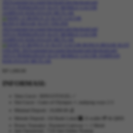
RP 1,000.00
INFORMASI:
Situs Gacor : BINGOTOGEL ✅
Slot Gacor : Gates of Olympus ⚡, mahjong ways 2 🀄
Minimal Deposit : 10,000.00 💰
Metode Deposit : All Bank Lokal 🏧, E-wallet 💳 & QRIS
Proses Transaksi : Payment Gateway +- 1 Menit
Jam Oprasional : 7/24 Jam Online Nontop