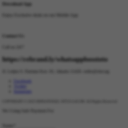
Download App
Enjoy Exclusive deals on our Mobile App
Contact Us
Call us 24/7
https://rebrand.ly/whatsappbosstoto
Jl. Letjen S. Parman Kav. 81, Jakarta 11420.
order@slot.ng
Facebook
Twitter
Instagram
COPYRIGHT © 2025 BINGOTOGEL SITUS GACOR. All Rights Reserved
We Using Safe Payment For
Name
*