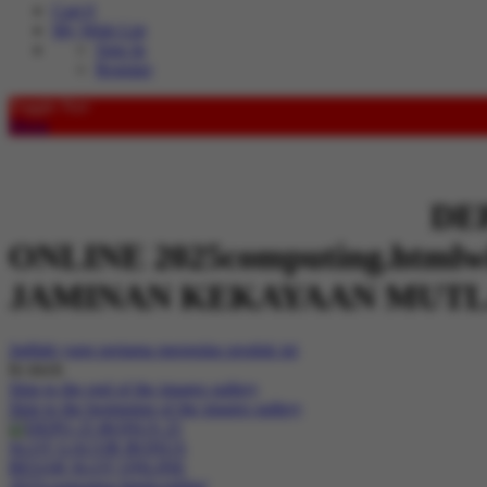
Cart
0
My Wish List
Sign In
Register
Toggle Nav
Menu
BINGOTOGEL
SITUS GA
SLOT GACOR HARI INI
DE
ONLINE 2025computing.html
JAMINAN KEKAYAAN MUT
Jadilah yang pertama mengulas produk ini
In stock
Skip to the end of the images gallery
Skip to the beginning of the images gallery