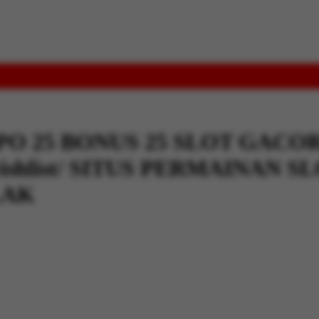
COR
SLOT GACOR
SLOT O
PO 25 BONUS 25 SLOT GACO
wishlist/ SITUS PERMAINAN
LAK