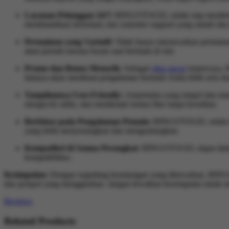
Layanan Pelanggan 24/7:
BINGOTOGEL selalu siap memberika
membutuhkan informasi, tim customer support yang ramah dan
Permainan yang Variatif:
Tidak hanya menawarkan permainan
akan pernah merasa bosan saat bermain di sini.
Promo dan Bonus Menarik:
Sebagai
situs gacor
terpercaya,
lainnya akan membuat pengalaman bermain Anda lebih seru d
Tampilannya User-Friendly:
Antarmuka yang simpel dan mud
mengecek saldo, dan menikmati semua fitur tanpa kesulitan.
Berfokus pada Pengalaman Pemain:
BINGOTOGEL selalu ber
yang lebih menyenangkan dan menguntungkan.
Kompatibel di Semua Perangkat:
BINGOTOGEL dapat diakses 
kompatibilitas.
Kesimpulan:
Dengan segudang keuntungan yang ditawarkan, BINGOTO
dan jackpot yang menggiurkan. Jangan lewatkan kesempatan untuk m
Reviews
Related Products