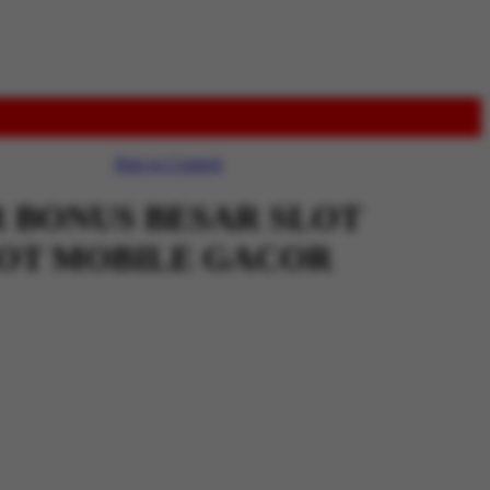
NLINE
Skip to Content
R BONUS BESAR SLOT
 SLOT MOBILE GACOR