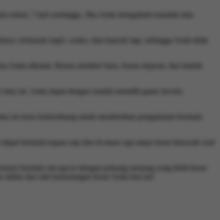
 sehari, 7 hari seminggu. Jika Anda mengalami masalah atau
a, termasuk togel, casino, dan banyak lagi, sehingga Anda tidak
 Anda nikmati. Bonus member baru, bonus deposit, dan hadiah
situs ini. Anda dapat dengan mudah memilih game favorit,
tus ini terus berkembang untuk memberikan pengalaman bermain
apat bermain kapan saja dan di mana saja tanpa harus khawatir soal
asi bermain slot gacor dengan peluang menang yang lebih besar
aftar dan raih kemenangan besar Anda hari ini!