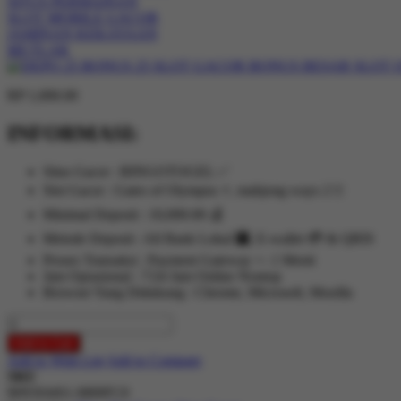
RP 1,000.00
INFORMASI:
Situs Gacor : BINGOTOGEL ✅
Slot Gacor : Gates of Olympus ⚡, mahjong ways 2 🀄
Minimal Deposit : 10,000.00 💰
Metode Deposit : All Bank Lokal 🏧, E-wallet 💳 & QRIS
Proses Transaksi : Payment Gateway +- 1 Menit
Jam Oprasional : 7/24 Jam Online Nontop
Browser Yang Didukung : Chrome, Microsoft, Mozilla
Add to Cart
Add to Wish List
Add to Compare
SKU
90NX04S1-M00FC0