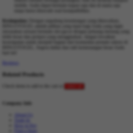
mobile. Anda dapat bermain kapan saja dan di mana saja
tanpa harus khawatir soal kompatibilitas.
Kesimpulan:
Dengan segudang keuntungan yang ditawarkan,
BINGOTOGEL adalah pilihan yang tepat bagi Anda yang ingin
merasakan sensasi bermain slot gacor dengan peluang menang yang
lebih besar dan jackpot yang menggiurkan. Jangan lewatkan
kesempatan untuk menjadi bagian dari komunitas pemain sukses di
BINGOTOGEL. Segera daftar dan raih kemenangan besar Anda
hari ini!
Reviews
Related Products
Check items to add to the cart or
select all
Company Info
About Us
Trade In
How to Pay
Find a Store