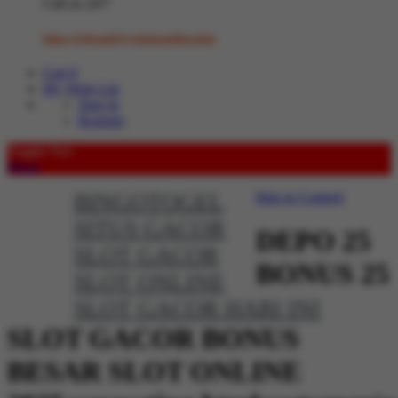
Call us 24/7
https://rebrand.ly/whatsappbosstoto
Cart
0
My Wish List
Sign In
Register
Toggle Nav
Menu
BINGOTOGEL
Skip to Content
SITUS GACOR
DEPO 25
SLOT GACOR
BONUS 25
SLOT ONLINE
SLOT GACOR HARI INI
SLOT GACOR BONUS
BESAR SLOT ONLINE