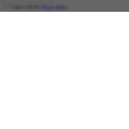
*
I agree with the
Privacy Policy