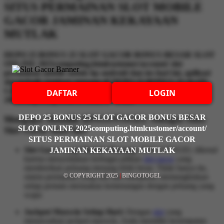
SITUS PERMAINAN SLOT MOBILE
GACOR JAMINAN KEKAYAAN
MUTLAK
DEPO 25 BONUS 25 SLOT GACOR BONUS BESAR SLOT
ONLINE 2025computing.htmlcustomer/account/ slot
permainan mobile untuk hp android dan ios hari ini, aplikasi
slot terbaik jaminan menang di DEPO 25 BONUS 25 SLOT
GACOR BONUS BESAR SLOT ONLINE
DAFTAR
LOGIN
2025computing.htmlcustomer/account/
DEPO 25 BONUS 25 SLOT GACOR BONUS BESAR
Mengapa Memilih BINGOTOGEL Sebagai Situs
SLOT ONLINE 2025computing.htmlcustomer/account/
Slot Gacor Hari Ini?
SITUS PERMAINAN SLOT MOBILE GACOR
Slot Gacor yang Mudah Menang:
BINGOTOGEL dikenal
JAMINAN KEKAYAAN MUTLAK
karena menyediakan berbagai pilihan
slot gacor
yang
memberikan peluang menang lebih besar. Tidak hanya itu,
© COPYRIGHT 2025
|
BINGOTOGEL
sistem permainan yang adil dan transparan memungkinkan
setiap pemain merasakan kemenangan dengan peluang yang
wajar.
Jackpot Maxwin Setiap Hari:
Dengan
slot
yang
menawarkan jackpot maxwin, Anda memiliki kesempatan