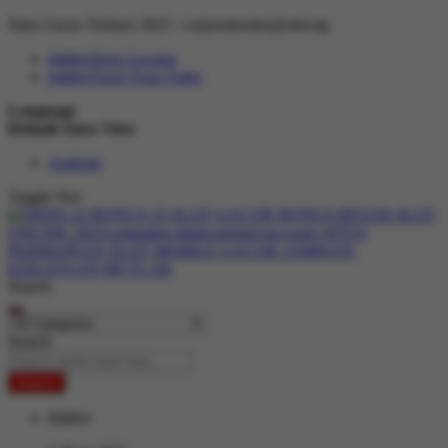
Situs Gacor Terbaru 2025 :
corporatesales@slot.ng
hidden
Store Locator
hidden
Track Your Order
Language
Default Store View
Android
Toggle Nav
Search
Search
Search
hidden