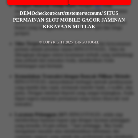
Jackpot Maxwin Setiap Hari:
Dengan
slot
yang
menawarkan jackpot maxwin, Anda memiliki kesempatan
DEMOcheckout/cart/customer/account/ SITUS
untuk meraih kemenangan besar setiap harinya.
PERMAINAN SLOT MOBILE GACOR JAMINAN
BINGOTOGEL memberikan berbagai game dengan fitur
KEKAYAAN MUTLAK
bonus yang menggiurkan, termasuk free spin dan mega
jackpot.
© COPYRIGHT 2025
|
BINGOTOGEL
Situs Terpercaya dan Aman:
Keamanan dan kenyamanan
pemain adalah prioritas utama BINGOTOGEL. Situs ini
dilengkapi dengan sistem keamanan terbaik yang melindungi
data pribadi dan transaksi Anda, memberikan Anda
ketenangan saat bermain.
Kemudahan Transaksi dengan Banyak Pilihan Metode:
BINGOTOGEL menyediakan berbagai metode pembayaran
yang mudah dan cepat, termasuk transfer bank, e-wallet, dan
pulsa. Dengan minimal deposit yang sangat terjangkau, Anda
dapat segera memulai permainan tanpa harus khawatir soal
transaksi.
Layanan Pelanggan 24/7:
BINGOTOGEL selalu siap
memberikan bantuan kapan saja dengan layanan pelanggan
yang tersedia 24 jam sehari, 7 hari seminggu. Jika Anda
mengalami masalah atau membutuhkan informasi, tim
customer support yang ramah dan profesional siap membantu