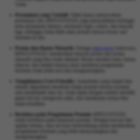
Anda.
Permainan yang Variatif:
Tidak hanya menawarkan
permainan slot, BINGOTOGEL juga menyediakan berbagai
jenis permainan lainnya, termasuk togel, casino, dan banyak
lagi, sehingga Anda tidak akan pernah merasa bosan saat
bermain di sini.
Promo dan Bonus Menarik:
Sebagai
situs gacor
terpercaya,
BINGOTOGEL memberikan banyak promo dan bonus
menarik yang bisa Anda nikmati. Bonus member baru, bonus
deposit, dan hadiah lainnya akan membuat pengalaman
bermain Anda lebih seru dan menguntungkan.
Tampilannya User-Friendly:
Antarmuka yang simpel dan
mudah digunakan membuat setiap pemain merasa nyaman
saat menjelajahi situs ini. Anda dapat dengan mudah memilih
game favorit, mengecek saldo, dan menikmati semua fitur
tanpa kesulitan.
Berfokus pada Pengalaman Pemain:
BINGOTOGEL
selalu berfokus pada kepuasan pemain. Dengan inovasi dan
update terbaru, situs ini terus berkembang untuk memberikan
pengalaman bermain yang lebih menyenangkan dan
menguntungkan.