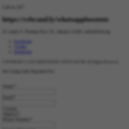
Call us 24/7
https://rebrand.ly/whatsappbosstoto
Jl. Letjen S. Parman Kav. 81, Jakarta 11420.
order@slot.ng
Facebook
Twitter
Instagram
COPYRIGHT © 2025 BINGOTOGEL SITUS GACOR. All Rights Reserved
We Using Safe Payment For
Name
*
Email
*
Country
Phone Number
*