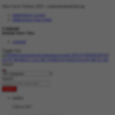
Situs Gacor Terbaru 2025 :
corporatesales@slot.ng
hidden
Store Locator
hidden
Track Your Order
Language
Default Store View
Android
Toggle Nav
Search
Search
Search
hidden
Call us 24/7