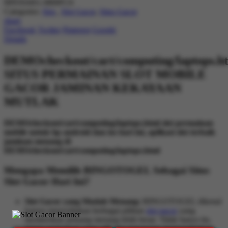
90NX04S1-M00FC0
Categories:
Slot
,
Slot Gacor
,
Situs Gacor
share
Facebook
Twitter
Pinterest
Google
Details
DEMOcheckout/cart/computing/laptops.h
SITUS PERMAINAN SLOT MOBILE
GACOR JAMINAN KEKAYAAN
MUTLAK
DEMOcheckout/cart/computing/laptops.html slot permainan
mobile untuk hp android dan ios hari ini, aplikasi slot terbaik
jaminan menang di
DEMOcheckout/cart/computing/laptops.html
Mengapa Memilih BINGOTOGEL Sebagai Situs
Slot Gacor Hari Ini?
Slot Gacor yang Mudah Menang:
BINGOTOGEL dikenal
karena menyediakan berbagai pilihan
slot gacor
yang
memberikan peluang menang lebih besar. Tidak hanya itu,