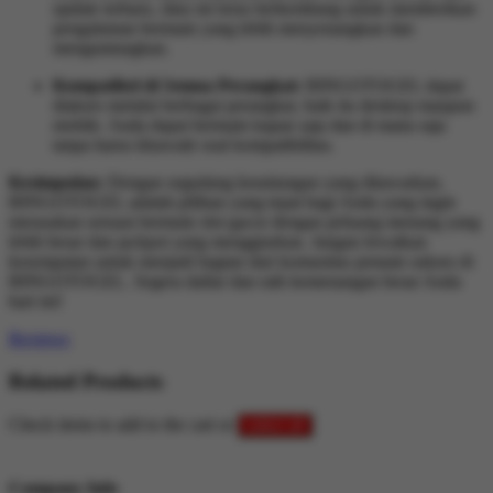
update terbaru, situs ini terus berkembang untuk memberikan
pengalaman bermain yang lebih menyenangkan dan
menguntungkan.
Kompatibel di Semua Perangkat:
BINGOTOGEL dapat
diakses melalui berbagai perangkat, baik itu desktop maupun
mobile. Anda dapat bermain kapan saja dan di mana saja
tanpa harus khawatir soal kompatibilitas.
Kesimpulan:
Dengan segudang keuntungan yang ditawarkan,
BINGOTOGEL adalah pilihan yang tepat bagi Anda yang ingin
merasakan sensasi bermain slot gacor dengan peluang menang yang
lebih besar dan jackpot yang menggiurkan. Jangan lewatkan
kesempatan untuk menjadi bagian dari komunitas pemain sukses di
BINGOTOGEL. Segera daftar dan raih kemenangan besar Anda
hari ini!
Reviews
Related Products
Check items to add to the cart or
select all
Company Info