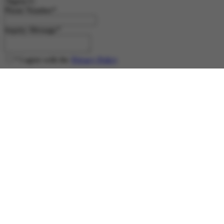
Phone Number
*
Inquiry Message
*
*
I agree with the
Privacy Policy