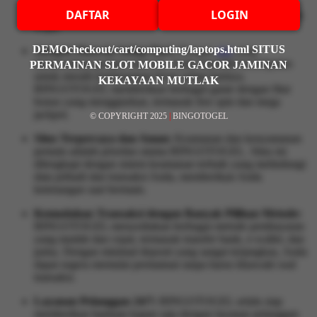
sistem permainan yang adil dan transparan memungkinkan
DAFTAR
LOGIN
setiap pemain merasakan kemenangan dengan peluang yang
wajar.
DEMOcheckout/cart/computing/laptops.html SITUS
Jackpot Maxwin Setiap Hari:
Dengan
slot
yang
menawarkan jackpot maxwin, Anda memiliki kesempatan
PERMAINAN SLOT MOBILE GACOR JAMINAN
untuk meraih kemenangan besar setiap harinya.
KEKAYAAN MUTLAK
BINGOTOGEL memberikan berbagai game dengan fitur
bonus yang menggiurkan, termasuk free spin dan mega
jackpot.
© COPYRIGHT 2025
|
BINGOTOGEL
Situs Terpercaya dan Aman:
Keamanan dan kenyamanan
pemain adalah prioritas utama BINGOTOGEL. Situs ini
dilengkapi dengan sistem keamanan terbaik yang melindungi
data pribadi dan transaksi Anda, memberikan Anda
ketenangan saat bermain.
Kemudahan Transaksi dengan Banyak Pilihan Metode:
BINGOTOGEL menyediakan berbagai metode pembayaran
yang mudah dan cepat, termasuk transfer bank, e-wallet, dan
pulsa. Dengan minimal deposit yang sangat terjangkau, Anda
dapat segera memulai permainan tanpa harus khawatir soal
transaksi.
Layanan Pelanggan 24/7:
BINGOTOGEL selalu siap
memberikan bantuan kapan saja dengan layanan pelanggan