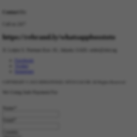
Contact Us
Call us 24/7
https://rebrand.ly/whatsappbosstoto
Jl. Letjen S. Parman Kav. 81, Jakarta 11420.
order@slot.ng
Facebook
Twitter
Instagram
COPYRIGHT © 2025 BINGOTOGEL SITUS GACOR. All Rights Reserved
We Using Safe Payment For
Name
*
Email
*
Country