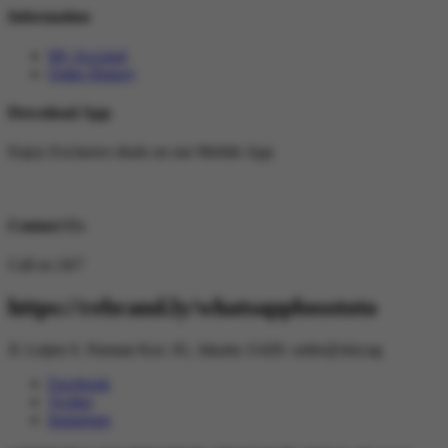
Information
My Account
Order History
Download App
Enjoy Exclusive deals on our Mobile App
Contact Us
Call us 24/7
https://rebrand.ly/whatsappbosstoto
Jl. Letjen S. Parman Kav. 81, Jakarta 11420.
order@slot.ng
Facebook
Twitter
Instagram