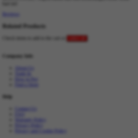
hari ini!
Reviews
Related Products
Check items to add to the cart or
select all
Company Info
About Us
Trade In
How to Pay
Find a Store
Help
Contact Us
FAQ
Warranty Policy
Privacy Policy
Privacy and Cookie Policy