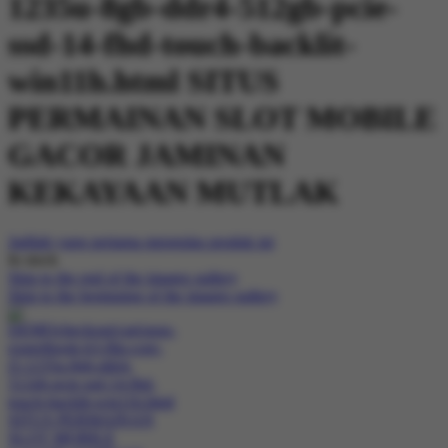
1235u-8gb-ddr4-512gb-pcie-
ssd-14-fhd-touch-backlit-
win11h.html SITUS
PERMAINAN SLOT MOBILE
GACOR JAMINAN
KEKAYAAN MUTLAK
Jadilah yang pertama mengulas produk ini
In stock
Skip to the end of the images gallery
Skip to the beginning of the images gallery