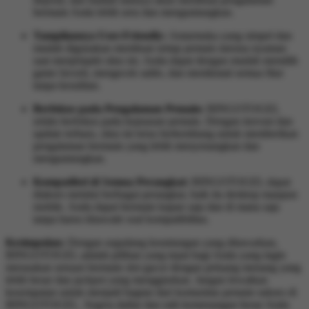
bermain Anda lebih seru dan menguntungkan.
Tampilannya User-Friendly:
Antarmuka yang simpel dan
mudah digunakan membuat setiap pemain merasa nyaman
saat menjelajahi situs ini. Anda dapat dengan mudah memilih
game favorit, mengecek saldo, dan menikmati semua fitur
tanpa kesulitan.
Berfokus pada Pengalaman Pemain:
BINGOTOGEL
selalu berfokus pada kepuasan pemain. Dengan inovasi dan
update terbaru, situs ini terus berkembang untuk memberikan
pengalaman bermain yang lebih menyenangkan dan
menguntungkan.
Kompatibel di Semua Perangkat:
BINGOTOGEL dapat
diakses melalui berbagai perangkat, baik itu desktop maupun
mobile. Anda dapat bermain kapan saja dan di mana saja
tanpa harus khawatir soal kompatibilitas.
Kesimpulan:
Dengan segudang keuntungan yang ditawarkan,
BINGOTOGEL adalah pilihan yang tepat bagi Anda yang ingin
merasakan sensasi bermain slot gacor dengan peluang menang yang
lebih besar dan jackpot yang menggiurkan. Jangan lewatkan
kesempatan untuk menjadi bagian dari komunitas pemain sukses di
BINGOTOGEL. Segera daftar dan raih kemenangan besar Anda